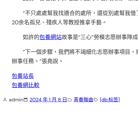
“不只處處幫我找適合的處所，還從別處幫我借
20余名孤兒、殘疾人等教授推拿手藝。
如許的
包養網站
故事是“三心”勞模志愿辦事隊
“下一個步驟，我們將不竭細化志愿辦事項目，
辦事任務。”張堯說。
包養站長
包養網比較
admin
2024 年 1 月 8 日
青春舞曲
[db:标签]