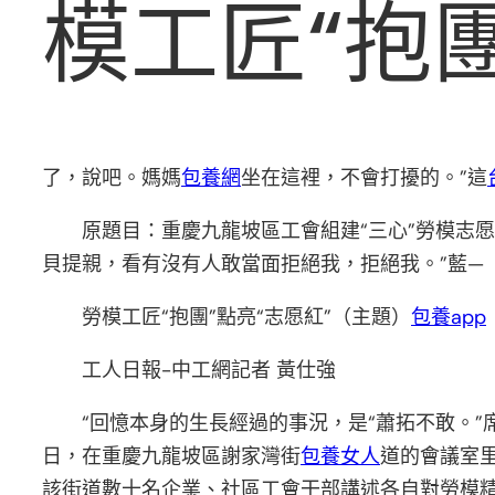
模工匠“抱團
了，說吧。媽媽
包養網
坐在這裡，不會打擾的。”這
原題目：重慶九龍坡區工會組建“三心”勞模志
貝提親，看有沒有人敢當面拒絕我，拒絕我。”藍—
勞模工匠“抱團”點亮“志愿紅”（主題）
包養app
工人日報-中工網記者 黃仕強
“回憶本身的生長經過的事況，是“蕭拓不敢。
日，在重慶九龍坡區謝家灣街
包養女人
道的會議室里
該街道數十名企業、社區工會干部講述各自對勞模