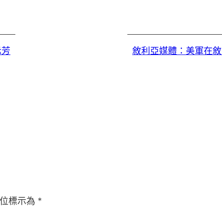
示芳
敘利亞媒體：美軍在敘
欄位標示為
*