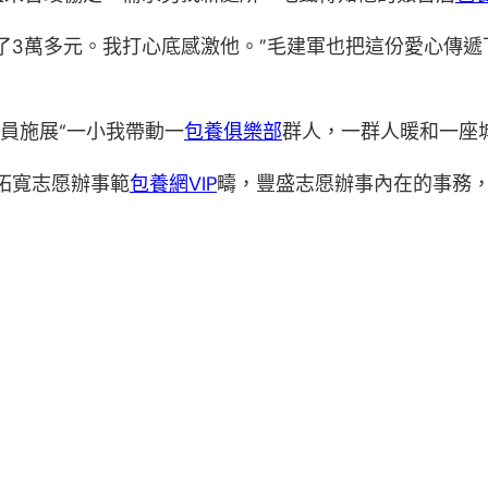
了3萬多元。我打心底感激他。”毛建軍也把這份愛心傳遞
成員施展“一小我帶動一
包養俱樂部
群人，一群人暖和一座
拓寬志愿辦事範
包養網VIP
疇，豐盛志愿辦事內在的事務