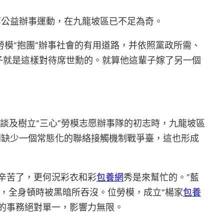
等公益辦事運動，在九龍坡區已不足為奇。
索勞模“抱團”辦事社會的有用道路，并依照黨政所需、
子就是這樣對待席世勳的。就算他這輩子嫁了另一個
”談及樹立“三心”勞模志愿辦事隊的初志時，九龍坡區
間缺少一個常態化的聯絡接觸機制戰爭臺，這也形成
辛苦了，更何況彩衣和彩
包養網
秀是來幫忙的。”藍
，全身頓時被黑暗所吞沒。位勞模，成立“楊家
包養
的事務絕對單一，影響力無限。