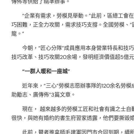
傳佈等供給了精準辦事。
“企業有需求，勞模見舉動。”此前，區總工會
巧困難，正全力攻關，需求技巧支撐。全國勞模、“
龍。”
今朝，“匠心分隊”成員應用本身營業特長和技
技巧改革、技巧攻關20余場，發明經濟價值超5億
“一群人暖和一座城”
近年來，“三心”勞模志愿辦事隊的120余名
助勵志、廣傳佈”3篇文章。
現在， 越來越多的勞模工匠和社會有識之士自
很快，與她有婚約的書生府習家透露，他們要撕毀婚約
此前，瞽者推拿師毛建軍因門市合同到期，續