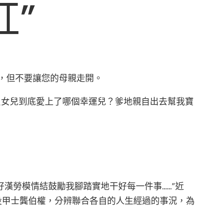
紅”
，但不要讓您的母親走開。
寶貝女兒到底愛上了哪個幸運兒？爹地親自出去幫我寶
好漢勞模情結鼓勵我腳踏實地干好每一件事……”近
服役甲士龔伯權，分辨聯合各自的人生經過的事況，為