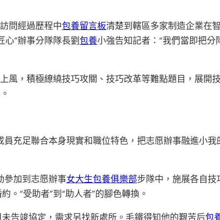
在訪問經過歷程中
包養留言板
清楚到轄區多家制造企業在
匠心”辦事分隊隊長劉
包養
小強告知記者：“我們當即把分
巧上風，積極繚繞技巧攻關、技巧改革等難點題目，展開技巧
元。
勞模成員充足聯合本身現實和職位特色，把志愿辦事融進小我
動參加到志愿辦事
女大生包養俱樂部
步隊中，施展各自技
。“受助者”到“助人者”的腳色轉換。
租未告竣協定，需求另找新處所。毛鐵得知他的艱苦后
包