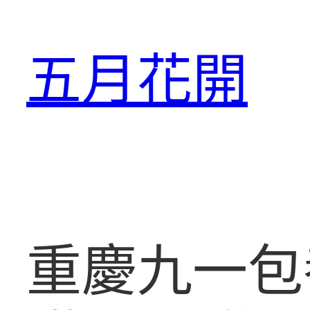
跳
至
五月花開
主
要
內
容
重慶九一包