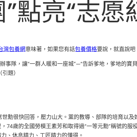
”點亮“志愿
台灣包養網
意味著，如果您有話
包養價格
要說，就直說吧
愿辦事隊，讓“一群人暖和一座城”—“告訴爹地，爹地的
（引題）
”席世勳很快回答，壓力山大。黨的教導、部隊的培育以及
，74歲的全國勞模王素芳和取得過“一等元勳”稱號的
精力、休息精力、工匠精力的懂得。