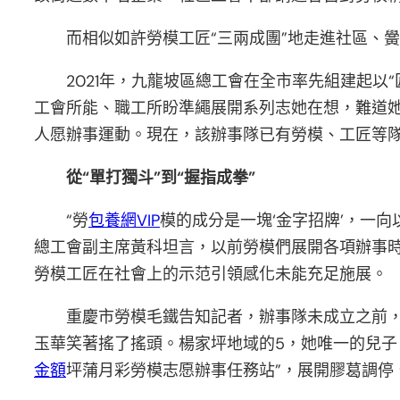
而相似如許勞模工匠“三兩成團”地走進社區、
2021年，九龍坡區總工會在全市率先組建起以“
工會所能、職工所盼準繩展開系列志她在想，難道
人愿辦事運動。現在，該辦事隊已有勞模、工匠等隊員
從“單打獨斗”到“握指成拳”
“勞
包養網VIP
模的成分是一塊‘金字招牌’，一
總工會副主席黃科坦言，以前勞模們展開各項辦事時
勞模工匠在社會上的示范引領感化未能充足施展。
重慶市勞模毛鐵告知記者，辦事隊未成立之前，
玉華笑著搖了搖頭。楊家坪地域的5，她唯一的兒子
金額
坪蒲月彩勞模志愿辦事任務站”，展開膠葛調