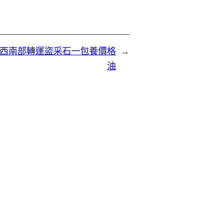
西南部轉運盜采石一包養價格
→
油