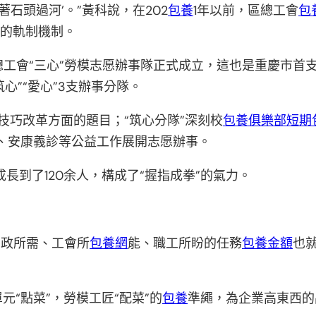
石頭過河’。”黃科說，在202
包養
1年以前，區總工會
包
會的軌制機制。
總工會“三心”勞模志愿辦事隊正式成立，這也是重慶市首
心”“愛心”3支辦事分隊。
技巧改革方面的題目；“筑心分隊”深刻校
包養俱樂部
短期
、安康義診等公益工作展開志愿辦事。
長到了120余人，構成了“握指成拳”的氣力。
黨政所需、工會所
包養網
能、職工所盼的任務
包養金額
也
“點菜”，勞模工匠“配菜”的
包養
準繩，為企業高東西的