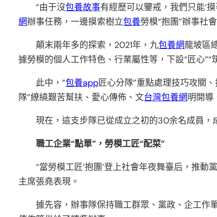
“由于沒
包養故事
有經歷可以鑒戒，我們只能‘摸著
網
辦事任務，一邊摸索樹立
包養
勞模“抱團”辦事社
顛末兩年多的探索，2021年，九
包養網
龍坡區
據勞模的個人工作特色、行業屬性等，下設“匠心”“筑
此中，“
包養app
匠心分隊”重點處理技巧攻關、
隊”繚繞艱苦幫扶、愛心傳佈、文
台灣包養網
明開導
現在，這支步隊已從成立之初的30余名成員，成
職工企業“點單”，勞模工匠“配菜”
“當勞模工匠‘抱團’登上社會年夜舞臺后，推動
主席張堯表現。
據先容，辦事隊保持職工群眾、黨政、企工作單元