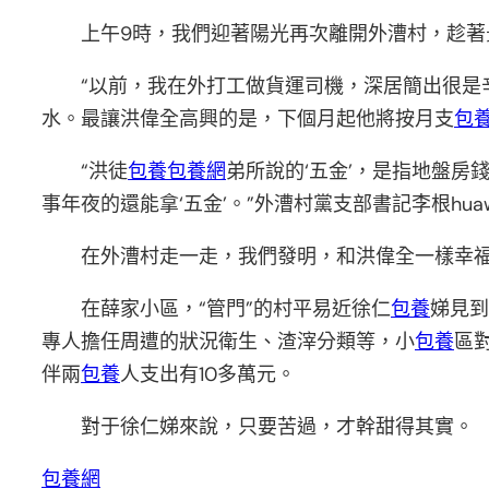
上午9時，我們迎著陽光再次離開外漕村，趁
“以前，我在外打工做貨運司機，深居簡出很是
水。最讓洪偉全高興的是，下個月起他將按月支
包
“洪徒
包養
包養網
弟所說的‘五金’，是指地盤房
事年夜的還能拿‘五金’。”外漕村黨支部書記李根hua
在外漕村走一走，我們發明，和洪偉全一樣幸
在薛家小區，“管門”的村平易近徐仁
包養
娣見到
專人擔任周遭的狀況衛生、渣滓分類等，小
包養
區
伴兩
包養
人支出有10多萬元。
對于徐仁娣來說，只要苦過，才幹甜得其實。
包養網