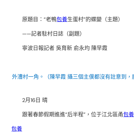
原題目：“老鴨
包養
生蛋村”的蝶變（主題）
——記者駐村日誌（副題）
寧波日報記者 吳育新 俞永均 陳早霞
外漕村一角。（陳早霞 攝三個主僕都沒有註意到，
2月16日 晴
跟著春節假期進進“后半程”，位于江北區甬
包養
包養