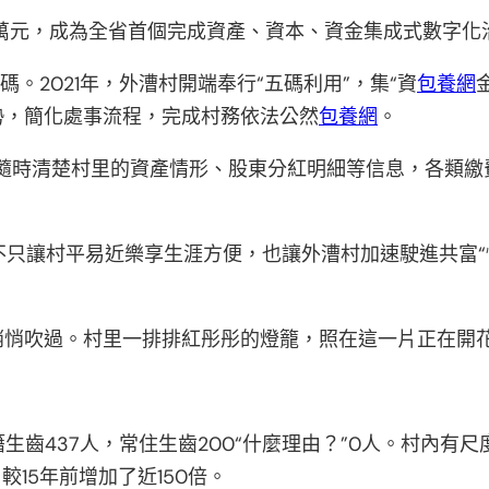
多萬元，成為全省首個完成資產、資本、資金集成式數字化
。2021年，外漕村開端奉行“五碼利用”，集“資
包養網
勢，簡化處事流程，完成村務依法公然
包養網
。
隨時清楚村里的資產情形、股東分紅明細等信息，各類繳
不只讓村平易近樂享生涯方便，也讓外漕村加速駛進共富“
悄悄吹過。村里一排排紅彤彤的燈籠，照在這一片正在開
籍生齒437人，常住生齒200“什麼理由？”0人。村內有
較15年前增加了近150倍。