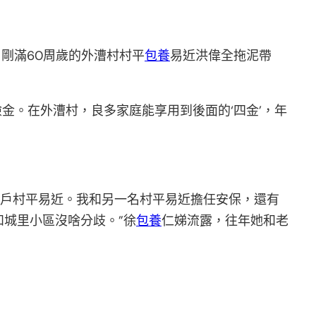
剛滿60周歲的外漕村村平
包養
易近洪偉全拖泥帶
。
金。在外漕村，良多家庭能享用到後面的‘四金’，年
08戶村平易近。我和另一名村平易近擔任安保，還有
城里小區沒啥分歧。”徐
包養
仁娣流露，往年她和老