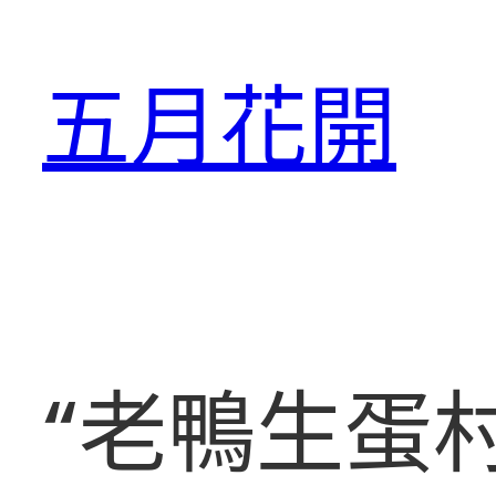
跳
至
五月花開
主
要
內
容
“老鴨生蛋