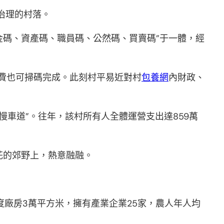
治理的村落。
金碼、資產碼、職員碼、公然碼、買賣碼”于一體，經
費也可掃碼完成。此刻村平易近對村
包養網
內財政、
慢車道”。往年，該村所有人全體運營支出達859萬
花的郊野上，熱意融融。
尺度廠房3萬平方米，擁有產業企業25家，農人年人均