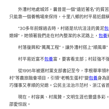
外漕村地處城郊，曩昔是一個“遠近著名”的貧
只能靠一個養鴨場來保持，十里八鄉的村平易近戲稱
“30多年前嫁過去時，村道是坑坑洼洼的黃泥
包
媳婦”，她領著我們走在村內整潔的水泥路上，
包養
村落復興和“萬萬工程”，讓外漕村搭上“順風車
村平易近富不
包養
富，要害看支部；村莊強不強
從1995年被選村黨支部書記至今，李根華率領
村”等農旅融會項目，引領“老鴨生蛋村”變
包養
身為
巧懂事又孝順的兒媳。公民主法治示范村、浙江省首
現在，村容美、村風贊，文明生涯也豐盛多彩。
邵愛悰說。