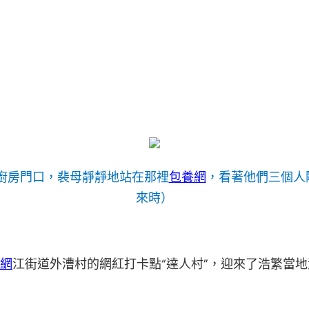
廚房門口，裴母靜靜地站在那裡
包養網
，看著他們三個人
來時）
網
江街道外漕村的網紅打卡點“達人村”，迎來了浩繁當