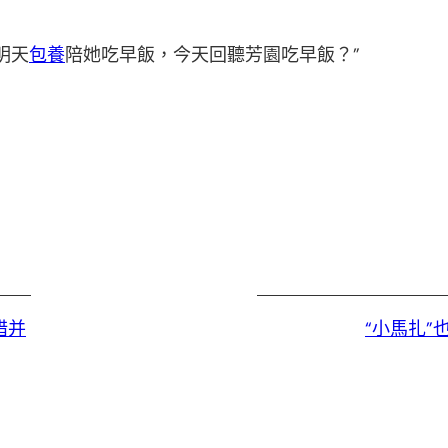
明天
包養
陪她吃早飯，今天回聽芳園吃早飯？”
措并
“小馬扎”