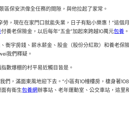
著景區保安洪偉全任務的間隙，與他拉起了家常。
辛勞，現在在家門口就能失業，日子有點小樂惠！”這個月
養
付養老保險金，以后每年“五金”加起來跨越10萬元
包養
錢、衡宇房錢、薪水薪金、股金（股份分紅款）和養老保險
wei我們釋疑。
福指數爆棚的村平易近觸目皆是。
我們，滿面東風地迎下去。“小區有10幢樓房，棲身著1
對面有衛生
包養網
辦事站、老年運動室、公交車站，這里和