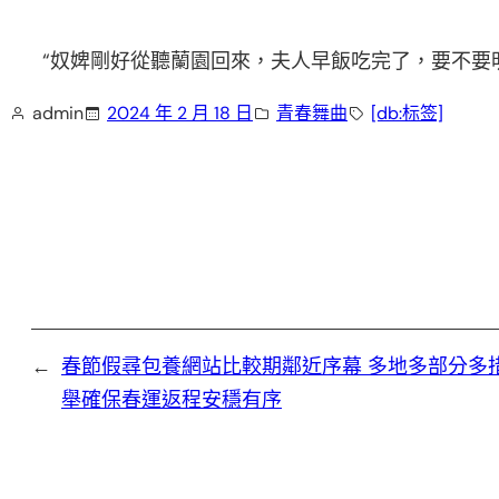
“奴婢剛好從聽蘭園回來，夫人早飯吃完了，要不要
admin
2024 年 2 月 18 日
青春舞曲
[db:标签]
←
春節假尋包養網站比較期鄰近序幕 多地多部分多
舉確保春運返程安穩有序