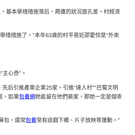
乏，基本舉措措施落后，周遭的狀況面孔差，村經濟
措措施了。”本年62歲的村平易近邵愛悰是“外來
“主心骨”。
先后引進產業企業25家，引進“達人村”“巴蜀文明
話，如果
包養網
她能留在他們裴家，那她一定是個乖
鼻包，還常
包養
常有送戲下鄉、片子放映等運動。”