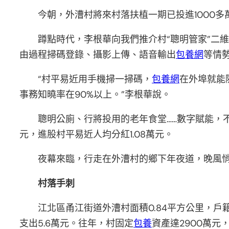
今朝，外漕村將來村落扶植一期已投進1000
蹲點時代，李根華向我們推介村“聰明管家”二維碼
由過程掃碼登錄、攝影上傳、語音輸出
包養網
等情
“村平易近用手機掃一掃碼，
包養網
在外埠就能
事務知曉率在90%以上。”李根華說。
聰明公廁、行將投用的老年食堂……數字賦能，
元，進股村平易近人均分紅1.08萬元。
夜幕來臨，行走在外漕村的鄉下年夜道，晚風
村落手刺
江北區甬江街道外漕村面積0.84平方公里，戶
支出5.6萬元。往年，村固定
包養
資產達2900萬元，