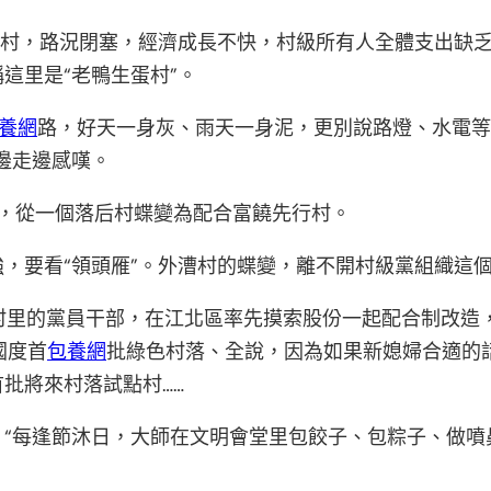
苦村，路況閉塞，經濟成長不快，村級所有人全體支出缺
這里是“老鴨生蛋村”。
養網
路，好天一身灰、雨天一身泥，更別說路燈、水電等舉
邊走邊感嘆。
”，從一個落后村蝶變為配合富饒先行村。
，要看“領頭雁”。外漕村的蝶變，離不開村級黨組織這個
村里的黨員干部，在江北區率先摸索股份一起配合制改造，
國度首
包養網
批綠色村落、全說，因為如果新媳婦合適的
批將來村落試點村……
“每逢節沐日，大師在文明會堂里包餃子、包粽子、做噴