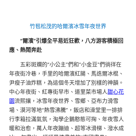
竹苞松茂的哈爾濱冰雪年夜世界
“爾濱”引爆全平易近狂歡，八方游客積極回
應、熱鬧奔赴
五彩斑斕的“小公主”們和“小金豆”們徜徉在
年夜街冷巷，手里的哈爾濱紅腸、馬迭爾冰棍、
尹瘦子油炸糕，為這個冬天增加了別樣的神韻。
中心年夜街、紅專街早市、道里菜市場人
甜心花
園
流熙攘，冰雪年夜世界、雪鄉、亞布力滑雪
場、漠河等地“熱雪沸騰”，飯店和澡堂里一排排
行李箱拉滿氣氛，淘學企鵝憨態可掬、年夜雪人
暖和治愈，萬人年夜蹦迪、超等冰滑梯、潑水成