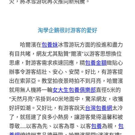
火，將冰雪游玩再次推向新飛騰。
淘學企鵝很討游客的愛好
哈爾濱在
包養妹
冰雪游玩方面的投進和盡力
有目共睹，網友尤其點贊“爾濱”以游客思想換位
思慮，對游客需求疾速回應，精
包養金額
緻貼心
辦事令游客結壯、安心、安閒。好比，有游客提
出在索菲亞。教堂拍夜景時拍不到月亮，哈爾濱
就用無人機將一輪
女大生包養俱樂部
直徑5米的
“天然月亮”吊掛到40米地面中，驚呆網友，收獲
好評如潮。又好比，有游客說天
台灣包養網
太冷
了，就搭建了良多小熱房，讓游客覺得溫馨和被
尊敬……以客為先、以客為尊、以客
包養
為親，
包