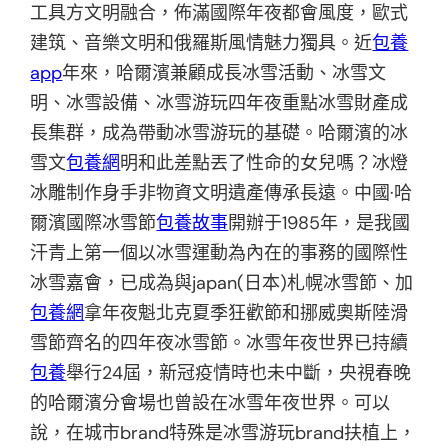
工具方文明融合，佈滿國際年夜都會風度，歐式
建筑、音樂文明和俄羅斯風情魅力獨具。近
包養
app
年來，哈爾濱兼顧成長冰雪活動、冰雪文
明、冰雪設備、冰雪游玩四年夜重點冰雪財產成
長集群，成為帶動冰雪游玩的基礎。哈爾濱的冰
雪文
包養網
明和此差點丟了性命的女兒嗎？冰燈
冰雕制作身手非物資文明遺產傳承長遠。中國·哈
爾濱國際冰雪節
包養故事
開辦于1985年，是我國
汗青上第一個以冰雪運動為內在的事務的國際性
冰雪嘉會，已成為與japan(日本)札幌冰雪節、加
包養網
拿年夜魁北克夏季狂歡節和挪威奧斯陸滑
雪節齊名的四年夜冰雪節。冰雪年夜世界已持續
包養
舉行24屆，新冠疫情時也未中斷，央視春晚
的哈爾濱分會場也曾設在冰雪年夜世界。可以
說，在城市brand特殊是冰雪游玩brand扶植上，