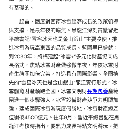
有基礎的。
起首，國度對西南冰雪經濟成長的政策領導
與支撐，是最年夜的底氣。黑龍江深刻貫徹習近
平總書記“雪窖冰天也是金山銀山”主要唆使，推
進冰雪游玩高東西的品質成長。藍圖早已繪就：
到2030年，將構建起“冰雪+”多元化財產協同成
長格式，焦點冰雪財產做強做年夜，年夜冰雪財
產生態圈加倍完美，打造具有國際影響、全國搶
先的“雪窖冰天也是金山銀山”龍江實行形式。冰
雪體育財產領跑全國，冰雪文明財
長期包養
產範
圍進一個步驟強大，冰雪設備財產競爭力明顯加
強，建成國際冰雪游玩度假勝地，冰雪財產總產
值衝破4500億元。往年9月，習近平總書記在黑
龍江考核時指出，要鼎力成長特點文明游玩。把