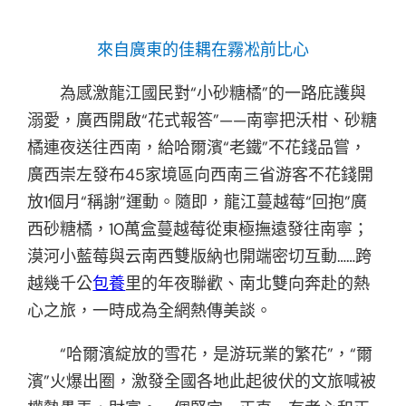
來自廣東的佳耦在霧凇前比心
為感激龍江國民對“小砂糖橘”的一路庇護與
溺愛，廣西開啟“花式報答”——南寧把沃柑、砂糖
橘連夜送往西南，給哈爾濱“老鐵”不花錢品嘗，
廣西崇左發布45家境區向西南三省游客不花錢開
放1個月“稱謝”運動。隨即，龍江蔓越莓“回抱”廣
西砂糖橘，10萬盒蔓越莓從東極撫遠發往南寧；
漠河小藍莓與云南西雙版納也開端密切互動……跨
越幾千公
包養
里的年夜聯歡、南北雙向奔赴的熱
心之旅，一時成為全網熱傳美談。
“哈爾濱綻放的雪花，是游玩業的繁花”，“爾
濱”火爆出圈，激發全國各地此起彼伏的文旅喊被