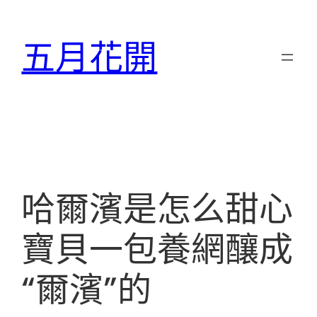
跳
至
五月花開
主
要
內
容
哈爾濱是怎么甜心
寶貝一包養網釀成
“爾濱”的