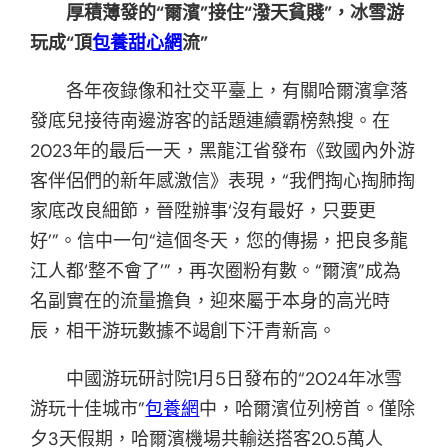
厚積薄發的“爾濱”接住“潑天貧賤”，冰雪游
玩成“頂
包養甜心網
流”
各年夜錄像和社交平臺上，有關哈爾濱拿落
發底兒接待南邊游客的話題連續霸榜熱搜。在
2023年的最后一天，黑龍江省發布《致國內外游
客伴侶們的新年感激信》表現，“我們掏心掏肺掏
家底改良細節，晉陞辦事‘沒有最好，只要更
好’”。信中一句“這個冬天，您的傳揚，把良多龍
江人都‘整不會了’”，再次圈粉有數。“爾濱”成為
名副實在的流量擔負，迎來屬于本身的高光時
辰，相干游玩數據不竭創下汗青新高。
中國游玩研討院1月5日發布的“2024年冰雪
游玩十佳城市”
包養網
中，哈爾濱位列榜首。僅除
夕3天假期，哈爾濱機場共輸送搭客20.5萬人