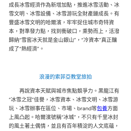
成長冰雪經濟作為新增加點，推進冰雪活動、冰
雪文明、冰雪設備、冰雪游玩全財產鏈成長。有
豐盛冰雪文明的哈爾濱，牢牢捉住城市奇特資
本，對準發力點，找到衝破口，乘勢而上，活潑
歸納“雪窖冰天就是金山銀山”，“冷資本”真正釀
成了“熱經濟”。
浪漫的索菲亞教堂旅拍
再說資本天賦與城市焦點競爭力。黑龍江有
“冰雪之冠”佳譽，冰雪資本、冰雪文明、冰雪游
玩、冰雪辦事在區位、市場、brand等
包養
方面
上風凸起。哈爾濱號稱“冰城”，不只有千里冰封
的風土著土偶情，並且有百年積淀的人文底蘊，