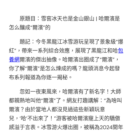
原題目：雪窖冰天也是金山銀山 | 哈爾濱是
怎么釀成“爾濱”的
題記：今冬黑龍江冰雪游玩呈現了景象級“爆
紅”，帶來一系列綜合效應，展現了黑龍江和哈
包
養網
爾濱的傑出抽像。哈爾濱出圈成了“爾濱”，
你了解“爾濱”是怎么煉成的嗎？龍頭消息今起發
布系列報道為你逐一揭秘。
忽如一夜東風來，哈爾濱有了新名字！大師
都親熱地叫他“爾濱”了。網友打趣講解：“為啥叫
爾濱？由於當地人都沒見過這些新穎玩意
兒，‘哈’不出來了！”游客被哈爾濱寵上天的驕傲
感溢于言表。冰雪游火爆出圈，被稱為2024開年