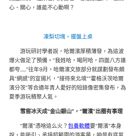
心、關心，誰能不心動啊？
凍梨切塊，擺盤上桌
游玩研討學者說，哈爾濱厚積薄發，為這波
爆火做足了預備。“我姓哈，喝阿哈，四面八方誰
都夸……”往年9月，哈爾濱文旅部分就謀劃發布頗
具“網感”的宣揚片，“接待來北境”“霍格沃茨哈爾
濱分茨”等合適年青人愛好的短錄像密集發布，為
夏季游玩積聚人氣。
雪窖冰天成“金山銀山”，“爾濱”出圈有事理
“爾濱”憑啥這么火？
包養軟體
要“爾濱”本身
說，能吸引、承接超範圍的游客量，咱是有底氣