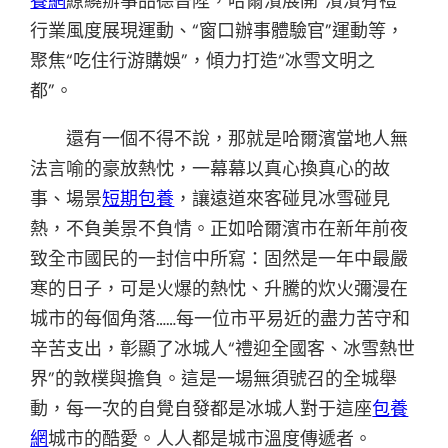
養網
繚繞辦事品德晉陞，哈爾濱展開“濱濱有禮”
行業風度展現運動、“窗口辦事體驗官”運動等，
聚焦“吃住行游購娛”，傾力打造“冰雪文明之
都”。
還有一個不得不說，那就是哈爾濱當地人無
法言喻的豪放熱忱，一幕幕以真心換真心的故
事、場景
短期包養
，讓遠道來客碰見冰雪碰見
熱，不負美景不負情。正如哈爾濱市在新年前夜
致全市國民的一封信中所寫：固然是一年中最嚴
寒的日子，可是火爆的熱忱、升騰的炊火彌漫在
城市的每個角落……每一位市平易近的盡力苦守和
辛苦支出，彰顯了冰城人“禮迎全國客、冰雪熱世
界”的敦樸與擔負。這是一場無須號召的全城舉
動，每一次的自覺自發都是冰城人對于這座
包養
網
城市的酷愛。人人都是城市溫度傳遞者。