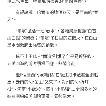
冰……勾畫出一幅幅風情盡美的“南國畫卷”。
有評論說，哈爾濱的這個冬天，是西南的“春
天”。
“爾濱”激活一池“春水”，各地紛紜搶抓“白雪
換白銀”的契機；“爾濱”冬日里的這把火，在白山
黑水間激起出強盛的動能。
遠不止于此。“爾濱”引爆了全平易近狂歡，
五湖四海的游客積極回應、熱鬧奔赴——
繼11個廣西“小砂糖橘”在龍江打卡激發全網追
更，云南的“小菌主”又來了，貴州的“小折耳
根”、河南“小豫米”、四川“小熊貓”……全國多地的
娃娃團紛紜勇闖哈爾濱，氣勢浩大。