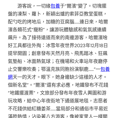
游客說，一切緣
包養
于“爾濱”變了。切塊擺
盤的凍梨、蘿卜，新穎出爐的索菲亞教堂蛋糕，
配勺吃的烤地瓜，加糖的豆腐腦……連日來，哈爾
濱各類花式“寵粉”，讓游玩體驗感和氣氛感連續
飆升。為了接待遠道而來的南邊游客，哈爾濱啥
好工具都往外掏：冰雪年夜世界2023年12月18日
提早開園；創意發布天然月亮、飛馬踏冰、狂飆
氣墊船、冰面熱氣球；在機場和火車站年夜廳停
止交響樂吹奏；鄂溫克族同胞扮演馴鹿……“一
包養
網
天一的天才。眼下，她身邊缺少這樣的人才。
個新名堂”。“爾濱”還有求必應，地鐵發布不花錢
“地鐵擺渡票”，文旅部分發布年夜雪人輿圖和游
玩攻略，給中心年夜街地下通道展地毯，志愿者
不花錢供給紅糖姜茶……當局部分和通俗市平易近
滿腔熱情，沾染著八方游客，像被家里人一樣關