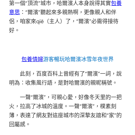
第一個“頂流”城市，哈爾濱人本身說得其實
包養
意思
：“爾濱”聽起來多親熱啊，更像親人和伴
侶，咱家來qiě（主人）了，“爾濱”必需得接待
好。
包養情婦
游客暢玩哈爾濱冰雪年夜世界
此刻，百度百科上曾經有了“爾濱”一詞，說
明為：收集風行語，是對哈爾濱的親昵稱號。
一聲“爾濱”，可親心愛，好像冬天里的一把
火，拉高了冰城的溫度。一聲“爾濱”，樸素刻
薄，表達了網友對這座城市的深摯友誼和“家”的
回屬感。