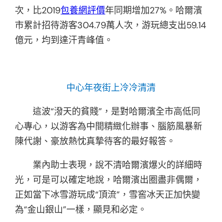
次，比2019
包養網評價
年同期增加27%。哈爾濱
市累計招待游客304.79萬人次，游玩總支出59.14
億元，均到達汗青峰值。
中心年夜街上冷冷清清
這波“潑天的貧賤”，是對哈爾濱全市高低同
心專心，以游客為中間精緻化辦事、腦筋風暴新
陳代謝、豪放熱忱真摯待客的最好報答。
業內助士表現，說不清哈爾濱爆火的詳細時
光，可是可以確定地說，哈爾濱出圈盡非偶爾，
正如當下冰雪游玩成“頂流”，雪窖冰天正加快變
為“金山銀山”一樣，顯見和必定。