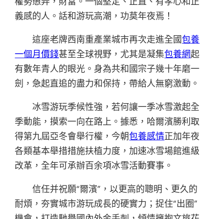
權勢愚弄，財富。一個堅定、正直、有孝心和正
義感的人。話和游玩高潮，功莫年夜焉！
這座老牌西南重產業城市再次走進全國
包養
一個月價錢
甚至全球視野，尤其是凝集
包養網
起
有數年青人的眼光。身為共和國宗子幾十年磨一
劍，急起直追的盡力和保持，帶給人無窮激動。
冰雪游玩季候性強，若何讓一季冰雪激起全
季動能，摸索一向在路上。據悉，哈爾濱勝利取
得第九屆亞冬會舉行權，今朝
包養感情
正加年夜
各類基本舉措措施扶植力度，加速冰雪場館進級
改革，全年可承辦百余項冰雪活動賽事。
信任并祝願“爾濱”，以更高的聰明、更久的
耐煩，夯實城市游玩成長的硬實力；捉住“出圈”
機會，打造馳譽國內外金手刺，傾情擁抱文旅花