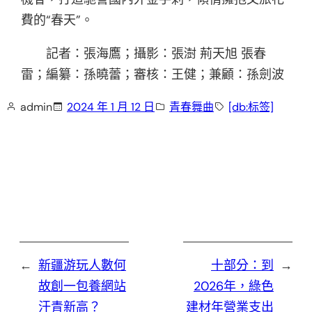
費的“春天”。
記者：張海鷹；攝影：張澍 荊天旭 張春
雷；編纂：孫曉蕾；審核：王健；兼顧：孫劍波
admin
2024 年 1 月 12 日
青春舞曲
[db:标签]
←
新疆游玩人數何
十部分：到
→
故創一包養網站
2026年，綠色
汗青新高？
建材年營業支出