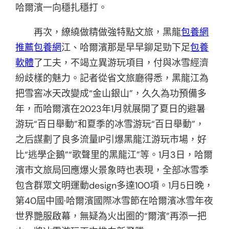
哈爾濱一向穩扎穩打。
再次，繚繞做精做強特點文旅，黑龍
包養網
推薦
包養網
江、哈爾濱那是早早鉚足勁下足
包養
軟體
了工夫，不竭立異游玩項目，付與冰雪經濟
紛歧樣的魅力。記者從省文旅廳得悉，黑龍江為
把雪窖冰天改變成“金山銀山”，久久為功預備多
年，而哈爾濱在2023年1月就展開了夏日的避暑
游玩“百日舉動”和夏季的冰雪游玩“百日舉動”，
之后謀劃了良多流量IP引爆黑龍江游玩市場，好
比“逃學企鵝”“歌聲里的黑龍江”等。1月3日，哈爾
濱市文旅局回應爆火景象時也表現，全部冰雪季
包含群眾文明運動design多達100項。1月5日晚，
第40屆中國·哈爾濱國際冰雪節在哈爾濱冰雪年夜
世界艷服啟幕，無疑為火出圈的“爾濱”再添一把