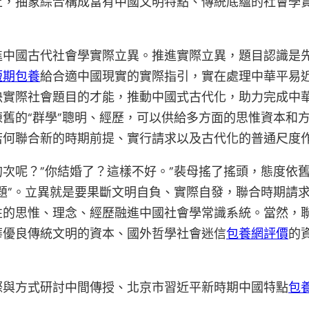
上，抽象綜合構成富有中國文明特點、傳統底蘊的社會學
進中國古代社會學實際立異。推進實際立異，題目認識是
短期包養
給合適中國現實的實際指引，實在處理中華平易
決實際社會題目的才能，推動中國式古代化，助力完成中
舊的“群學”聰明、經歷，可以供給多方面的思惟資本和
若何聯合新的時期前提、實行請求以及古代化的普通尺度
次呢？”你結婚了？這樣不好。”裴母搖了搖頭，態度依
題”。立異就是要果斷文明自負、實際自發，聯合時期請
性的思惟、理念、經歷融進中國社會學常識系統。當然，
華優良傳統文明的資本、國外哲學社會迷信
包養網評價
的
際與方式研討中間傳授、北京市習近平新時期中國特點
包