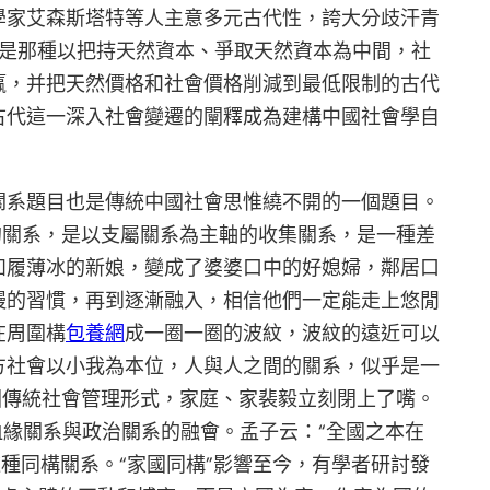
學家艾森斯塔特等人主意多元古代性，誇大分歧汗青
就是那種以把持天然資本、爭取天然資本為中間，社
贏，并把天然價格和社會價格削減到最低限制的古代
古代這一深入社會變遷的闡釋成為建構中國社會學自
關系題目也是傳統中國社會思惟繞不開的一個題目。
的關系，是以支屬關系為主軸的收集關系，是一種差
如履薄冰的新娘，變成了婆婆口中的好媳婦，鄰居口
慢的習慣，再到逐漸融入，相信他們一定能走上悠閒
在周圍構
包養網
成一圈一圈的波紋，波紋的遠近可以
方社會以小我為本位，人與人之間的關系，似乎是一
國傳統社會管理形式，家庭、家裴毅立刻閉上了嘴。
緣關系與政治關系的融會。孟子云：“全國之本在
種同構關系。“家國同構”影響至今，有學者研討發