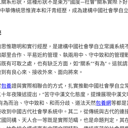
關系形狀，這種形狀不是東方“國度—社會”關系實際下
中華傳統思惟資本和汗青經歷，成為建構中國社會學自
統
的思惟聰明和實行經歷，是建構中國社會學自立常識系統
如鄰里合作、平易近約管理、執兩用中、守中致和的管理
既有可取之處，也有缺乏方面，如“關系”“有為”。這就
做到有良心來、接收外來、面向將來。
實
包養
證與實際相聯合的方式，扎實推動中國社會學自立
二十年夜陳述提出，“苦守中漢文化態度，提煉展現中漢文
有為而治、守中致和、和而分歧、道法天然
包養網
等都是
接收到中國古代社會學系統中。其二，從傳統與古代的連
家國同構、天人合一等既是實際范疇，也是命題判定，其