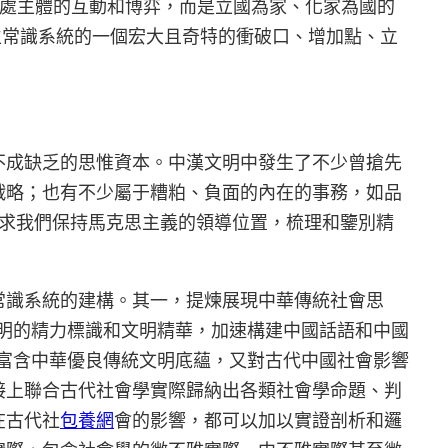
好處主體的互動和博弈，而是立國為家、化家為國的
立常識系統的一個宏大且奇特的衝破口、增加點、立
不成缺乏的思惟資本。中漢文明中發生了不少曾搶先
戰略；也有不少屬于糟粕、負面的內在的事務，如品
請求我們保持馬克思主義的領導位置，梳理和鑒別精
常識系統的建構。其一，提煉展現中華傳統社會思
明的精力標識和文明精華，加速構建中國話語和中國
富含中華優良傳統文明底蘊，又對古代中國社會影響
接上聯合古代社會學實際歸納出各類社會學命題、判
在古代社
包養網
會的影響，都可以加以實證剖析和邏