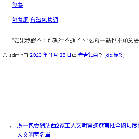
包養
包養網
台灣包養網
“如果我說不，那就行不通了。”裴母一點也不願意
admin
2023 年 11 月 25 日
青春舞曲
[db:标签]
←
廣一包養網站西2家工人文明宮進選首批全國尺度
人文明宮名單