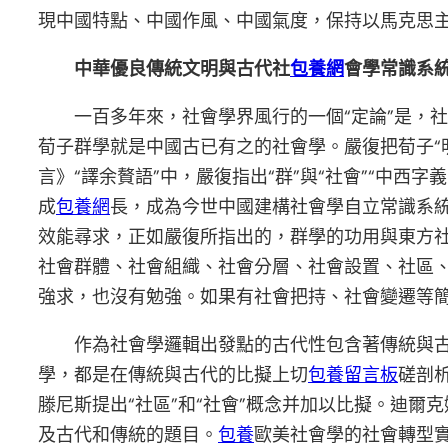
現中國特點、中國作風、中國氣度，保持以馬克思
中華優良傳統文明與古代社
包養網
會學常識系
一百多年來，社會學界風行的一個“定論”是，
荀子群學就是中國古已有之的社會學。嚴復把荀子“
言》“譯余贅語”中，嚴復指出“群”與“社會”“中
成
包養網
長，成為今世中國建構社會學自立常識系
效能尋求，正如嚴復所指出的，群學的功用與東方社
社會群體、社會組織、社會分層、社會設置、社區
強求，也沒有勉強。如果有社會把持、社會變遷等
作為社會學邏輯出發點的古代性包含著傳統與
學，都是在傳統與古代的比擬上切
包養留言板
磋剖
滕尼斯提出“社區”和“社會”概念并加以比擬。迪爾
及古代和傳統的題目。
包養
歐美社會學的社會轉型