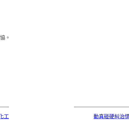
妥協。
化工
動真碰硬糾治情