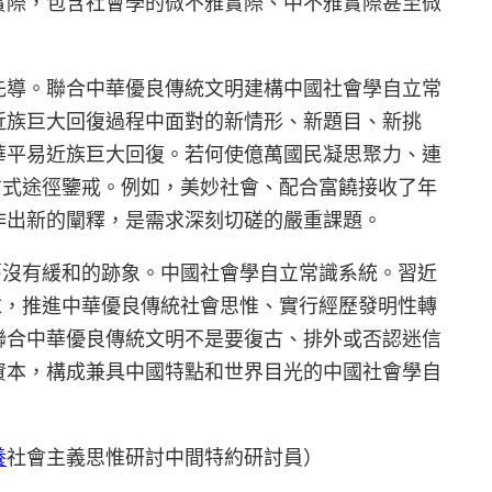
實際，包含社會學的微不雅實際、中不雅實際甚至微
先導。聯合中華優良傳統文明建構中國社會學自立常
近族巨大回復過程中面對的新情形、新題目、新挑
華平易近族巨大回復。若何使億萬國民凝思聚力、連
方式途徑鑒戒。例如，美妙社會、配合富饒接收了年
作出新的闡釋，是需求深刻切磋的嚴重課題。
舊沒有緩和的跡象。中國社會學自立常識系統。習近
求，推進中華優良傳統社會思惟、實行經歷發明性轉
聯合中華優良傳統文明不是要復古、排外或否認迷信
資本，構成兼具中國特點和世界目光的中國社會學自
養
社會主義思惟研討中間特約研討員）