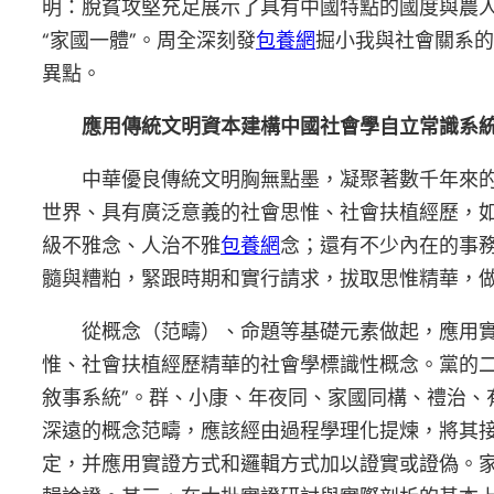
明：脫貧攻堅充足展示了具有中國特點的國度與農人
“家國一體”。周全深刻發
包養網
掘小我與社會關系的
異點。
應用傳統文明資本建構中國社會學自立常識系
中華優良傳統文明胸無點墨，凝聚著數千年來
世界、具有廣泛意義的社會思惟、社會扶植經歷，
級不雅念、人治不雅
包養網
念；還有不少內在的事務
髓與糟粕，緊跟時期和實行請求，拔取思惟精華，
從概念（范疇）、命題等基礎元素做起，應用
惟、社會扶植經歷精華的社會學標識性概念。黨的
敘事系統”。群、小康、年夜同、家國同構、禮治、
深遠的概念范疇，應該經由過程學理化提煉，將其
定，并應用實證方式和邏輯方式加以證實或證偽。