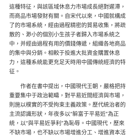
這種特征，與該區域休息力市場成長絕對遲滯，
而商品市場發財有關。自宋代以來，中國就構成
了的市場系統，經由過程精密的貿易收集，將疏
散的、渺小的個別小生孩子者歸入市場系統之
中，并經由過程有用的價錢傳遞，組織各地商品
的集中與分銷。相較于投進大批資金購置休息
力，這種系統能更充足天時用中國傳統經濟的特
征。
作者在書中提出，中國現代王朝，嚴格把持
重要集中于政治範疇，對平易近間經濟與市場，
則施以樸實的不受拘束主義政策。歷代統治者的
主流認識形狀，年夜多以“躲富于平易近”為正
統，以“與平易近爭利”為恥辱。中國現代，歷來
不缺市場，也不缺以市場增進分工、增進資本活