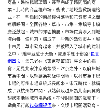
商品，進進暢通環節，甚至完成了遠間隔的商
業。此時的商品糧市場，衝破了地域豐歉調理格
式，在一些穩固的商品糧供應地和花費市場之間
連續睜開。全國各地，草市、市集、集鎮等市鎮
廣泛鼓起。城市的郊區擴展，市場買賣滲入到城
墻內每一個角落，構成了一些新的熱烈市井。城
市四周，草市發育起來，并被歸入了城市的建制
之中。“雕車競駐于天街，寶馬爭馳于御路”
包養
網單次
，孟元老在《東京夢華錄》序文中的描
寫，足見北宋汴京的繁榮。汴京之外，以府州城
市為中間、以縣鎮為次級中間地、以村市為下層
市場的府州市場系統成長起來。宋元時代，就構
成了以杭州為中間、以姑蘇及越州為北南兩翼的
翅狀兩浙區域市場系統。在發財闤闠的滋養下，
戲曲風行起
包養網評價
來，文娛市場開端發育。