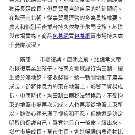
獲得長足成長，但是貿易自給自足的特征顯明。
在魏晉南北朝，從事貿易運營的多為貴族權要。
農人和個別手產業者持久依靠于朱門氏族，基礎
與市場盡緣。商品
包養網
買
包養網
賣市場持久處
于萎靡狀況。
隋唐——市場復興。唐朝之前，北魏孝文帝
為恢復農業生孩子，在南方地域履行均田制，按
生齒分派地步、征收錢糧。這一軌制增進了農業
成長，卻將休息力約束在地盤上，影響了貿易成
長。中唐時代，均田制由兩稅法替換后，不受拘
束的地盤市場再次完成，人也再度從地盤上束所
以，雖然心裡充滿了愧疚和不忍，但她還是決定
明智的保護自己，畢竟她只有一條命。縛出來。
鄉村市場成長，草市生長，進進暢通的農產物比