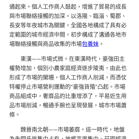
通起來。個人工作商人鼓起，增進了貿易的成長
與市場聯絡接觸的加深。以洛陽、臨淄、蜀郡、
長安等年夜城市為關鍵，全國各地構成了具有必
定範圍的城市經濟中間，初步構成了溝通各地市
場聯絡接觸與商品收集的市場
包養妹
。
東漢——市場式微。在東漢時代，豪強田主
權勢增加，個別小農家庭經濟逐步陵夷，由此也
形成了市場的闌珊，個人工作商人削減，而憑仗
特權停止市場營利運動的“豪強貨殖”凸起。市場
商品組成中，奢靡品的比重增添了，平易近生用
品市場削減，暢通手腕也呈現發展，城市市場蕭
條。
魏晉南北朝——市場萎靡。這一時代，地盤
為朱門氏族集中占有，地權高度集中。莊園經濟