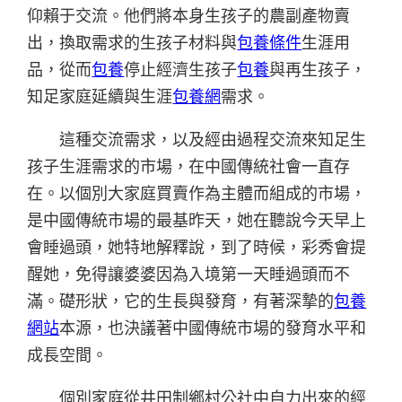
仰賴于交流。他們將本身生孩子的農副產物賣
出，換取需求的生孩子材料與
包養條件
生涯用
品，從而
包養
停止經濟生孩子
包養
與再生孩子，
知足家庭延續與生涯
包養網
需求。
這種交流需求，以及經由過程交流來知足生
孩子生涯需求的市場，在中國傳統社會一直存
在。以個別大家庭買賣作為主體而組成的市場，
是中國傳統市場的最基昨天，她在聽說今天早上
會睡過頭，她特地解釋說，到了時候，彩秀會提
醒她，免得讓婆婆因為入境第一天睡過頭而不
滿。礎形狀，它的生長與發育，有著深摯的
包養
網站
本源，也決議著中國傳統市場的發育水平和
成長空間。
個別家庭從井田制鄉村公社中自力出來的經