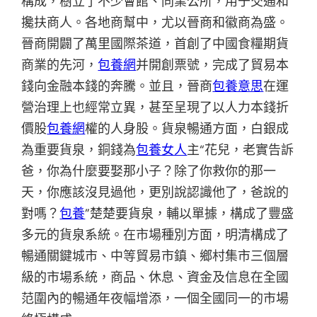
構成，樹立了不少會館、同業公所，用于交通和
攙扶商人。各地商幫中，尤以晉商和徽商為盛。
晉商開闢了萬里國際茶道，首創了中國食糧期貨
商業的先河，
包養網
并開創票號，完成了貿易本
錢向金融本錢的奔騰。並且，晉商
包養意思
在運
營治理上也經常立異，甚至呈現了以人力本錢折
價股
包養網
權的人身股。貨泉暢通方面，白銀成
為重要貨泉，銅錢為
包養女人
主“花兒，老實告訴
爸，你為什麼要娶那小子？除了你救你的那一
天，你應該沒見過他，更別說認識他了，爸說的
對嗎？
包養
”楚楚要貨泉，輔以單據，構成了豐盛
多元的貨泉系統。在市場種別方面，明清構成了
暢通關鍵城市、中等貿易市鎮、鄉村集市三個層
級的市場系統，商品、休息、資金及信息在全國
范圍內的暢通年夜幅增添，一個全國同一的市場