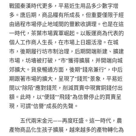
戰國秦漢時代更多，平易近生用品多少數字增
多。唐后期，商品糧有所成長，但重要僅限于經
由過程市場停止地域間的豐歉收調理。也是在這
一時代，茶葉市場異軍崛起。以販運商為代表的
個人工作商人生長，在市場上日趨活潑。在城
市，後期履行坊市制治理，后期開端新建、擴建
市場，坊墻被打破，“市”獲得擴展，并開端向城
郊擴大。貨泉暢通方面，後期“錢帛兼行”，中后
期跟著市場的擴大，呈現了“錢荒”景象，平易近
間以“除陌”應對錢荒，削減買賣中現實銅錢付出
額。此時，以“便錢”“飛錢”為信譽停止的買賣呈
現，可謂“信譽”成長的先聲。
五代兩宋金元——再度旺盛。這一時代，農
產物商品化生孩子擴展，越來越多的產物轉化為