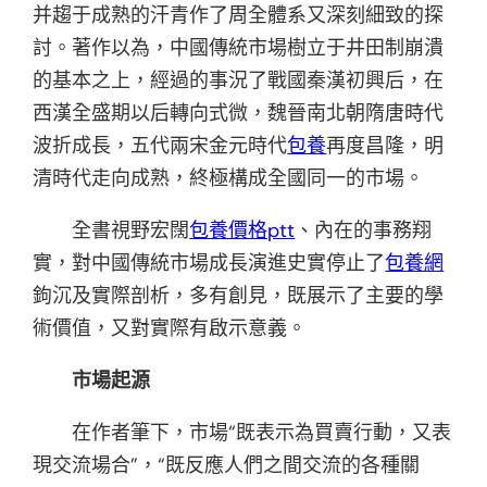
并趨于成熟的汗青作了周全體系又深刻細致的探
討。著作以為，中國傳統市場樹立于井田制崩潰
的基本之上，經過的事況了戰國秦漢初興后，在
西漢全盛期以后轉向式微，魏晉南北朝隋唐時代
波折成長，五代兩宋金元時代
包養
再度昌隆，明
清時代走向成熟，終極構成全國同一的市場。
全書視野宏闊
包養價格ptt
、內在的事務翔
實，對中國傳統市場成長演進史實停止了
包養網
鉤沉及實際剖析，多有創見，既展示了主要的學
術價值，又對實際有啟示意義。
市場起源
在作者筆下，市場“既表示為買賣行動，又表
現交流場合”，“既反應人們之間交流的各種關