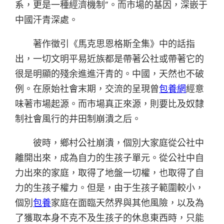
系，更是一種經濟機制”。而市場的基因，深嵌于
中國汗青深處。
著作徵引《馬克思恩格斯全集》中的話指
出，一切文明平易近族都是帶著公社或帶著它的
很是明顯的殘余進進汗青的。中國，天然也不破
例。在原始社會末期，交流的呈現曾
包養網
經意
味著市場起源。而市場真正來源，則要比及奴隸
制社會風行的井田制崩潰之后。
彼時，鄉村公社崩潰，個別大家庭從公社中
離開出來，成為自力的生孩子單元。從公社中自
力出來的家庭，取得了地盤一切權，也取得了自
力的生孩子權力。但是，由于生孩子範圍較小，
個別
包養
家庭在面臨天然界與其他風險，以及為
了獲取本身不克不及生孩子的休息東西時，只能