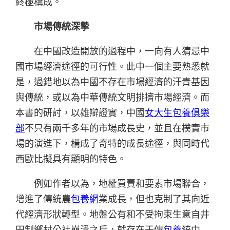
終極構成。
市場傳統深摯
在中國改造開放的過程中，一向有人猜忌中
國市場經濟途徑的可行性。此中一個主要熟悉就
是，過錯地以為中國不存在市場經濟的汗青基因
與傳統，或以為中華傳統文明排擠市場經濟。而
本書的研討，以雄辯證實，中國
女大生包養俱樂
部
不只有兩千多年的市場成長史，並且在樸實市
場的演進下，構成了奇特的成長途徑，與同時代
西歐比擬具有顯明的特色。
例如作者以為，地權買賣和要素市場聯合，
增進了傳統農
包養網
業成長，但也克制了其向近
代經濟形狀轉型。地盤公有和不受拘束生意自井
田制鄉村公社崩潰之后，就存在于傳
包養
統中