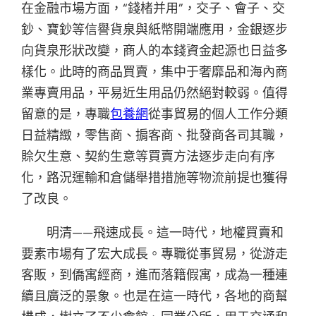
在金融市場方面，“錢楮并用”，交子、會子、交
鈔、寶鈔等信譽貨泉與紙幣開端應用，金銀逐步
向貨泉形狀改變，商人的本錢資金起源也日益多
樣化。此時的商品買賣，集中于奢靡品和海內商
業專賣用品，平易近生用品仍然絕對較弱。值得
留意的是，專職
包養網
從事貿易的個人工作分類
日益精緻，零售商、掮客商、批發商各司其職，
賒欠生意、契約生意等買賣方法逐步走向有序
化，路況運輸和倉儲舉措措施等物流前提也獲得
了改良。
明清——飛速成長。這一時代，地權買賣和
要素市場有了宏大成長。專職從事貿易，從游走
客販，到僑寓經商，進而落籍假寓，成為一種連
續且廣泛的景象。也是在這一時代，各地的商幫