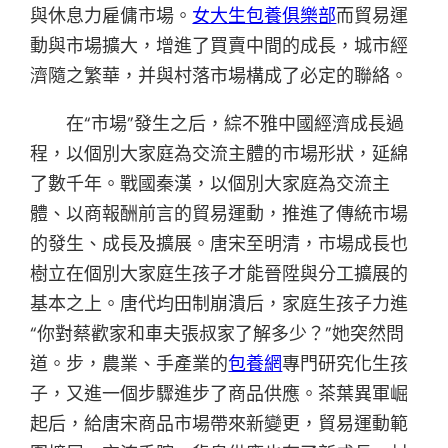
與休息力雇傭市場。
女大生包養俱樂部
而貿易運
動與市場擴大，增進了買賣中間的成長，城市經
濟隨之繁華，并與村落市場構成了必定的聯絡。
在“市場”發生之后，綜不雅中國經濟成長過
程，以個別大家庭為交流主體的市場形狀，延綿
了數千年。戰國秦漢，以個別大家庭為交流主
體、以商報酬前言的貿易運動，推進了傳統市場
的發生、成長及擴展。唐宋至明清，市場成長也
樹立在個別大家庭生孩子才能晉陞與分工擴展的
基本之上。唐代均田制崩潰后，家庭生孩子力進
“你對蔡歡家和車夫張叔家了解多少？”她突然問
道。步，農業、手產業的
包養網
專門研究化生孩
子，又進一個步驟進步了商品供應。茶葉異軍崛
起后，給唐宋商品市場帶來新變更，貿易運動範