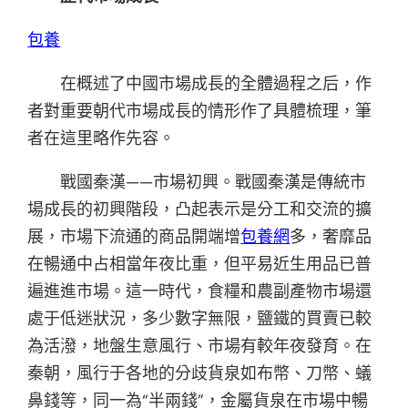
包養
在概述了中國市場成長的全體過程之后，作
者對重要朝代市場成長的情形作了具體梳理，筆
者在這里略作先容。
戰國秦漢——市場初興。戰國秦漢是傳統市
場成長的初興階段，凸起表示是分工和交流的擴
展，市場下流通的商品開端增
包養網
多，奢靡品
在暢通中占相當年夜比重，但平易近生用品已普
遍進進市場。這一時代，食糧和農副產物市場還
處于低迷狀況，多少數字無限，鹽鐵的買賣已較
為活潑，地盤生意風行、市場有較年夜發育。在
秦朝，風行于各地的分歧貨泉如布幣、刀幣、蟻
鼻錢等，同一為“半兩錢”，金屬貨泉在市場中暢