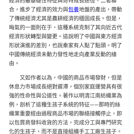
經濟的最基礎性特征與奇特成長途徑。二者聯
合，進步了經濟的效力與
包養
地盤的產出，帶動
了傳統經濟尤其是農耕經濟的穩固成長。但是，
晦氣的一面則在于，這種系統克制了其向近古代
經濟形狀轉型與變更。這說明了中國與東方經濟
形狀演進的差別，也說秦家有人點了點頭。明了
中國傳統經濟未動力發性地走向產業反動的緣
由。
又如作者以為，中國的商品市場發財，但是
休息力市場成長絕對遲滯，個別家庭運營具有很
強的性命性與公道性。著作以明清江南紡織業為
例，剖析了這種生孩子系統的特征——那時的絲
織業重要經由過程商品市場的聯絡接觸停止，即
以包買商發料收貨的方法，完成分工與專門研究
化的生孩子，而不是直接組織手工工廠生孩子。