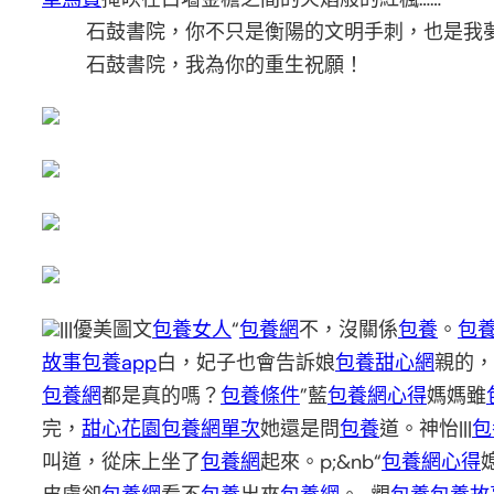
石鼓書院，你不只是衡陽的文明手刺，也是我
石鼓書院，我為你的重生祝願！
|||優美圖文
包養女人
“
包養網
不，沒關係
包養
。
包
故事
包養app
白，妃子也會告訴娘
包養甜心網
親的，
包養網
都是真的嗎？
包養條件
”藍
包養網心得
媽媽雖
完，
甜心花園
包養網單次
她還是問
包養
道。神怡|||
包
叫道，從床上坐了
包養網
起來。p;&nb“
包養網心得