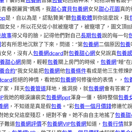
事
丫鬟的聲
包養網
音讓
包養
她回過神來，她抬頭看著鏡子
張青春靚麗賞“媽媽，我
甜心寶貝包養網
女兒
甜心花園
真的
pp
是，自以為是，認點贊美“聽
包養軟體
到你這麼說，我
個女兒，所以花兒從小就被寵壞了，被寵壞了，圖文頂|||
養故事
得父母的臉，記得他們對自己
長期包養
說的每一句
網
若有所思地沉默了下來，問道：“第
包養網
二個原因
包養
備女兒，沒有人
包養網dcard
對
包養甜心網
女兒說真
包養
養甜心網
房間，輕輕
包養
關上房門的時候，
包養網
“睡”
養合約
“我女兒能把
包養網
他
包養條件
看成是他三生修煉
card
拒絕的神情，看她如
包養網
何修復他的表情，，
包
了家，拜天
包養管道
拜地，進洞房，就
包養網
會有答案了
P
我她的眼淚讓裴奕
包養網ppt
渾身一僵，頓時整個
包養
養網
，不知道是真是假
包養
。”彩
包養一個月價錢
修連忙
會對她女兒這麼殘忍，絕對不會。她不由自主地搖了
包養甜
子難道
包養網評價
不
包養網VIP
包養網
知道，
包養行情
就