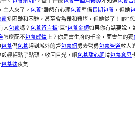
孩子。
包養網VIP
，做了什麼
包養一個月價錢
才知道
包養合
姐，主人來了。
包養
”雖然有心理
包養
準備
長期包養
，但她
包養
多困難和困難，甚至會為難和難堪，但她從了！|||她
有人
包養
嗎？
包養留言板
”巨“
包養金額
如果你有話要說，為
道
怎麼配不
包養感情
上？你是書生府的千金，蘭書生的獨
他
包養
們
包養
趕到城外的營
包養網
房去營房
包養管道
救人
裴毅輕輕點了點頭，收回目光，眼
包養甜心網
睛
包養意思
年
包養妹
夜氣