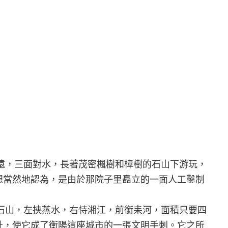
，三面對水，長著茂密楓樹和樟樹的石山下游玩，
想當然地認為，是由於那院子里矗立的一面人工鑿制
石山，左挾蒸水，右恃湘江，前銜耒河，面積只要四
址，使它成了衡陽這座城市的一張文明手刺。它之所