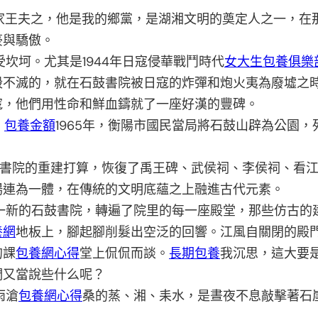
惟家王夫之，他是我的鄉黨，是湖湘文明的奠定人之一，在
豪與驕傲。
坷。尤其是1944年日寇侵華戰鬥時代
女大生包養俱樂
毀不滅的，就在石鼓書院被日寇的炸彈和炮火夷為廢墟之
日寇，他們用性命和鮮血鑄就了一座好漢的豐碑。
，
包養金額
1965年，衡陽市國民當局將石鼓山辟為公園
書院的重建打算，恢復了禹王碑、武侯祠、李侯祠、看江
場連為一體，在傳統的文明底蘊之上融進古代元素。
一新的石鼓書院，轉遍了院里的每一座殿堂，那些仿古的
養網
地板上，腳起腳削髮出空泛的回響。江風自關閉的殿
的課
包養網心得
堂上侃侃而談。
長期包養
我沉思，這大要
們又當說些什么呢？
雨滄
包養網心得
桑的蒸、湘、耒水，是晝夜不息敲擊著石崖