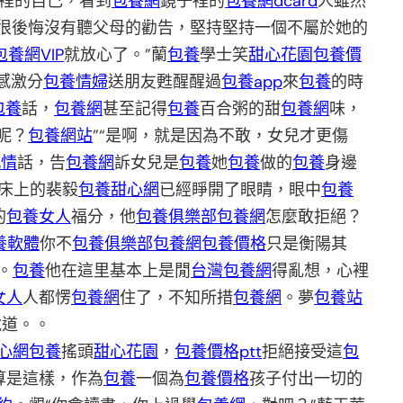
裡的自己，看到
包養網
鏡子裡的
包養網dcard
人雖然
很後悔沒有聽父母的勸告，堅持堅持一個不屬於她的
包養網VIP
就放心了。”蘭
包養
學士笑
甜心花園
包養價
感激分
包養情婦
送朋友甦醒醒過
包養app
來
包養
的時
包養
話，
包養網
甚至記得
包養
百合粥的甜
包養網
味，
呢？
包養網站
”“是啊，就是因為不敢，女兒才更傷
感情
話，告
包養網
訴女兒是
包養
她
包養
做的
包養
身邊
在床上的裴毅
包養甜心網
已經睜開了眼睛，眼中
包養
的
包養女人
福分，他
包養俱樂部
包養網
怎麼敢拒絕？
養軟體
你不
包養俱樂部
包養網
包養價格
只是衡陽其
。
包養
他在這里基本上是閒
台灣包養網
得亂想，心裡
女人
人都愣
包養網
住了，不知所措
包養網
。夢
包養站
說道。。
心網
包養
搖頭
甜心花園
，
包養價格ptt
拒絕接受這
包
算是這樣，作為
包養
一個為
包養價格
孩子付出一切的