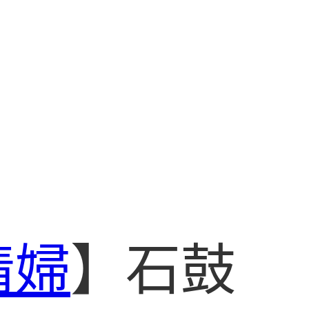
情婦
】石鼓