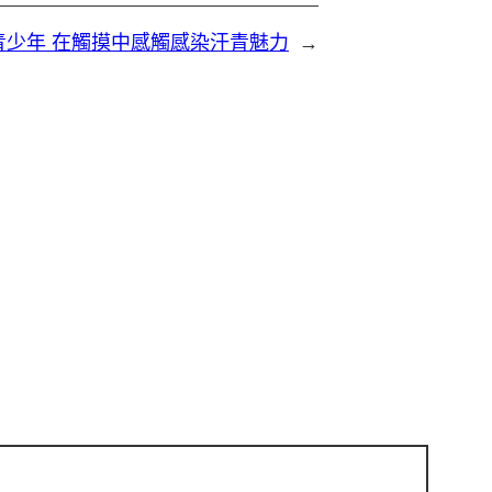
青少年 在觸摸中感觸感染汗青魅力
→