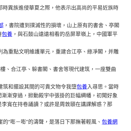
那時異族進侵華夏之際，他表示出高尚的平易近族時
部
，書院遭到撲滅性的損壞，山上原有的書舍、亭閣
時
包養
，與石鼓山遠遠相看的岳屏翠嶺上，中國軍平
，列為重點文明維護單元，重建合江亭、綠凈閣，并雕
樓、合江亭、躲書閣、書舍等現代建筑，一座雙曲
建筑和擺設其間的可貴文物令我墮
包養
入尋思。當時
門漸漸穿過，掀動殿宇中張掛的巨幅綢幡，初聞好象
是李寬在持卷誦讀？或許是周敦頤在講課解惑？那
的“嘭－嘭”的濤聲，是落日下那撫著輕風、
包養網