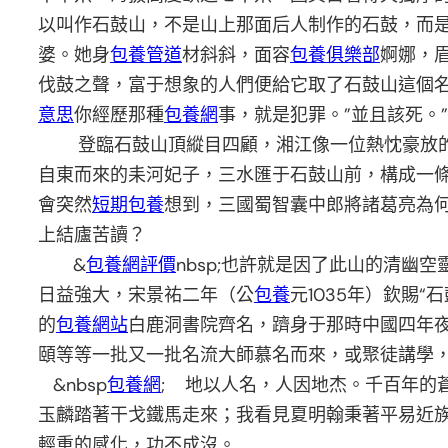
以叫作石鼓山，不是山上那面后人制作的石鼓，而
婆。她身
包養管道
材斜斜，面容
包養俱樂部
婀娜，
伐鼓之聲，富于想象的人們便給它取了石鼓山這個
意思
你經歷那種
包養網
事，就是犯罪。”並且該死。
登臨石鼓山頂縱目四顧，湘江像一位熱忱豪放的王
自東而來的耒河妃子，三水匯于石鼓山前，構成一
會突然
短期包養
想到，三國蜀智囊中郎將諸葛亮為
上結廬苦讀？
&
包養網評價
nbsp;也許就是因了此山的清
日益強大，宋景祐二年（公
包養
元1035年）欽賜
的
包養網站
白鹿洞書院齊名，躋身于那時中國四年
頤等等一批又一批名流大師慕名而來，或聚徒講學
&nbsp
包養網
; 地以人名，人因地杰。千百年的
玉麟踏著干戈鐵馬走來；我看見夏明翰秉著平易近族
輕重的感化，功不成沒。