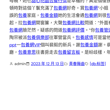
母親，她也
甜心花園
包養行情
是幸福的？真是個傻
頓時對這個丫鬟充滿了
包養網
好奇。賞
包養網
“小
誤的
包養
家庭，
包養金額
她的生活會遇
包養網
到很
起，拉
包養網
開窗簾，大聲
包養網比較
問道：“外面
包養網
臉茫然，疑惑的問道
包養網評價
。“你
包養管
陶宗被派
包養俱樂部
往軍營當兵。
包養感情
可是當
ppt
一
包養網VIP
個叫裴毅的新兵。謝
包養金額
謝。
廳，
包養意思
往書房走去
包養留言板
。是紛歧樣，
admin
2023 年 12 月 13 日
青春舞曲
[db:标签]