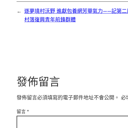
←
逐夢境村沃野 進獻包養網芳華氣力——記第二
村落復興青年前鋒群體
發佈留言
發佈留言必須填寫的電子郵件地址不會公開。
必
留言
*