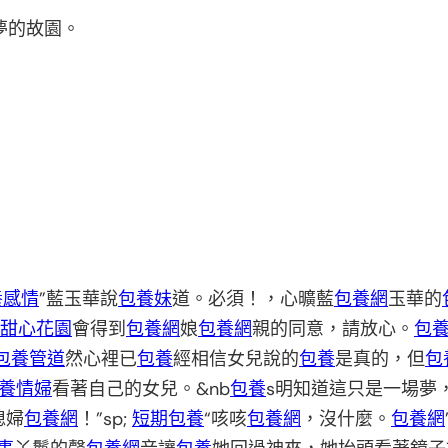
夢的故園。
養感情
”藍玉華說
包養妹
道。必須！，心曠藍
包養網
玉華的
甜心花園
會得到
包養網
娘
包養網
親的同意，請放心。
包
包養管道
然心裡已
包養
經相信女兒說的
包養
是真的，但
包
養情婦
看著自己的女兒。&nb
包養
s明知道這只是一場夢
媳婦
包養網
！”sp;
短期包養
“咳咳
包養網
，沒什麼。
包養網