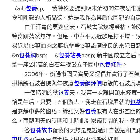
&nb
包養
sp; 我特殊要提到明末清初的年夜思
令和剛毅的人格品德。這是我作為其后代同親的自
由于汗青的更迭盛衰，石鼓書院幾經榮枯，飽受坎
等奇跡蕩然無存。但是，中華平易近族是打不垮，
易近以1.8萬血肉之軀抗擊著13萬設備優良的來犯
&n
包養網
bsp; &
包養站長
nbsp; 新中國成立之后
塑一座2米高的白石年夜鼓立于園中
包養條件
。
2006年，衡陽市國民當局又提倡并實行了石鼓
拱橋將石鼓書院與年夜廈
包養網評價
環簇的石鼓廣
一個晴明的秋
包養
天，我第一次離開顛末修茸
恰是午后，只要三五個游人，我走在石塊展就的
包
是安靜中夢的幽語，諦聽又好
包養
似有人在那空闊
么，面臨明天的時期和此時此刻躑躅其間的我，他
答
包養故事
覆我的天然是見證過汗青變遷和風
車馬費
掩映在白墻金檐之間的火焰般的紅楓……