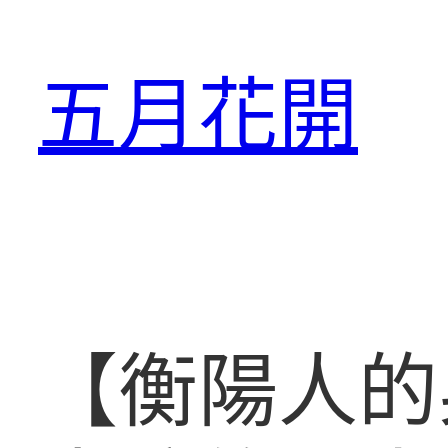
跳
至
五月花開
主
要
內
容
【衡陽人的