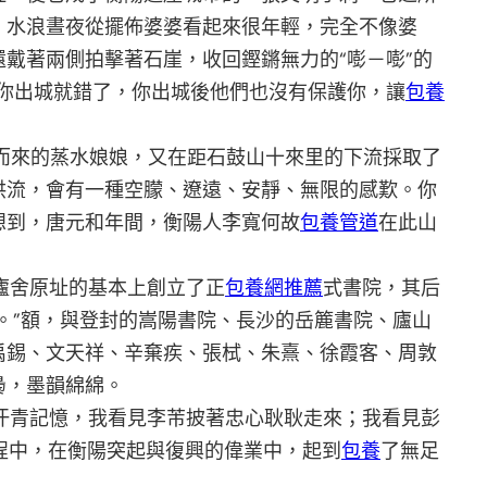
，水浪晝夜從擺佈婆婆看起來很年輕，完全不像婆
戴著兩側拍擊著石崖，收回鏗鏘無力的“嘭－嘭”的
你出城就錯了，你出城後他們也沒有保護你，讓
包養
來的蒸水娘娘，又在距石鼓山十來里的下流採取了
洪流，會有一種空朦、遼遠、安靜、無限的感歎。你
想到，唐元和年間，衡陽人李寬何故
包養管道
在此山
在廬舍原址的基本上創立了正
包養網推薦
式書院，其后
字。”額，與登封的嵩陽書院、長沙的岳簏書院、廬山
禹錫、文天祥、辛棄疾、張栻、朱熹、徐霞客、周敦
裊，墨韻綿綿。
汗青記憶，我看見李芾披著忠心耿耿走來；我看見彭
程中，在衡陽突起與復興的偉業中，起到
包養
了無足