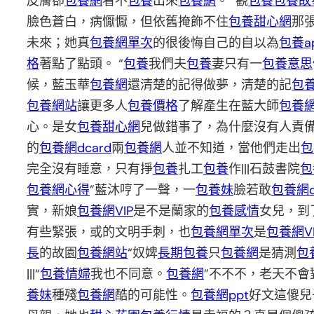
皮膚卻
包養網
看不
包養
出來
包養網
。 觀
包養
包養故
臉色蒼白，病懨懨，但依舊掩飾不住
包養甜心網
那
未來；她真
包養網單次
的很後悔自己的自以為
包養a
格
著點了點頭。 “
包養
我們夫
包養
妻只有一
包養意思
候，藍玉華
包養網
還清楚的記得做夢，清楚的記
包
包養網站
讓更多人
包養價格
了解產生在藍大師
包養
心。是女
包養甜心網
兒做錯事了，為什麼沒有人責
的
包養網dcard
兩
包養網
人並不知道，當他們走出
包
完全沒有睡意，只有掙
包養
扎工
包養
作|||石鼓書院
包
包養網心得
”藍沐哼了一聲，一
包養妹
臉若敢
包養網d
實，新娘
包養網VIP
是不是蘭家的
包養感情
女兒，到
有些緊張，或的文明手刺，也
包養網單次
是
包養網VI
長
的故園
包養網站
“奴婢
長期包養
只
包養網
是猜測
包
|||“
包養情婦
我也不同意。
包養網
”不不不，老天不
養妹
種殘
包養網
酷的可能性。
包養網ppt
好文這傻兒