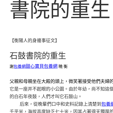
書院的重生
【衡陽人的身邊事征文】
石鼓書院的重生
甜心寶貝包養網
謝
包養網
曉
衡
父親和母親坐在大殿的頭上，微笑著接受他們夫婦
它是一座并不起眼的小公園。由於年幼，尚不知這
的白石年夜鼓，人們才叫它石鼓山。
后來，從晚輩們口中和史料記錄上清楚到
包養
千平米，海拔高度缺乏七十米，因其占著得天獨厚