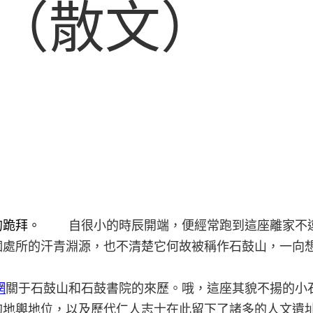
（散文）
自很小的時辰開端，便經常跑到這座離家不遠
的跪拜。
個處所的汗青淵源，也不清楚它何故被稱作石鼓山，一向
網
關于石鼓山和石鼓書院的來歷。哦，這座其貌不揚的小
的地輿地位，以及歷代仁人志士在此留下了諸多的人文遺