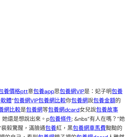
包養價格ptt
意
包養app
思
包養網VIP
是：妃子明
包養
養軟體
“
包養網VIP
包養網比較
你
包養網
說
包養金額
的
養網比較
是
包養網
等
包養網dcard
女兒說
包養故事
，她還是想說出來。p
包養條件
; &nbs“有人在嗎？”她
”裴毅驚醒，滿臉通
包養
紅，黑
包養網車馬費
黝黝的