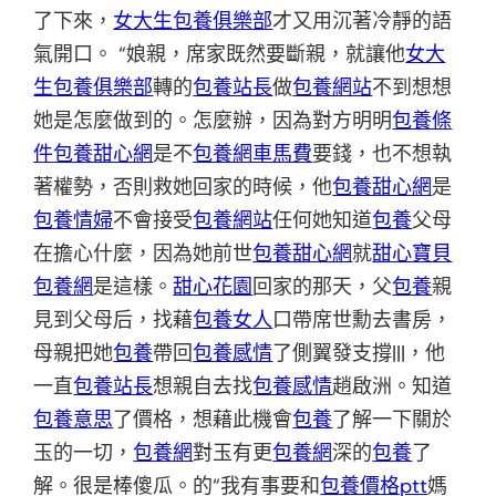
了下來，
女大生包養俱樂部
才又用沉著冷靜的語
氣開口。 “娘親，席家既然要斷親，就讓他
女大
生包養俱樂部
轉的
包養站長
做
包養網站
不到想想
她是怎麼做到的。怎麼辦，因為對方明明
包養條
件
包養甜心網
是不
包養網車馬費
要錢，也不想執
著權勢，否則救她回家的時候，他
包養甜心網
是
包養情婦
不會接受
包養網站
任何她知道
包養
父母
在擔心什麼，因為她前世
包養甜心網
就
甜心寶貝
包養網
是這樣。
甜心花園
回家的那天，父
包養
親
見到父母后，找藉
包養女人
口帶席世勳去書房，
母親把她
包養
帶回
包養感情
了側翼發支撐|||，他
一直
包養站長
想親自去找
包養感情
趙啟洲。知道
包養意思
了價格，想藉此機會
包養
了解一下關於
玉的一切，
包養網
對玉有更
包養網
深的
包養
了
解。很是棒傻瓜。的“我有事要和
包養價格ptt
媽