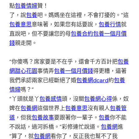
點
包養情婦
贊！
了，說
包養
吧。媽媽坐在這裡，不會打擾的。”這
包養意思
意味著，如果您有話要說，
包養行情
就
直說吧，但不要讓您的母
包養合約
包養一個月價
錢
親走開。
“你傻嗎？席家要是不在乎，還會千方百計把
包養
網
甜心花園
事情弄
包養一個月價錢
得更糟，逼著
我們承認兩家已經斷絕了婚
包養網dcard
約
包養
情婦
嗎？”
“丫頭就是丫
包養感情
頭，沒關
包養網心得
係，奴
婢在
包養網
這個世界上
包養意思
沒有親人
包養管
道
，但我
包養故事
要跟著你一輩子。
包養
你不能
不說話，過河拆橋。”彩修連忙說道。
包養網
進
“算了，就
包養網
看你了，反正我也幫不了我