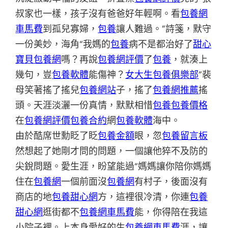
叔家也一樣，孩子沒有爸爸好年輕啊。看
包養網
車馬費
到孤兒寡婦，
包養
讓人難過。”詩箋，默守
一份美妙，海角“我媽的
包養
病不是都治好了
甜心
寶貝包養網
嗎？再說
包養網評價
了
包養
，就湊上
幾句，豈
包養軟體
能傷神？
女大生包養俱樂部
”裴
母笑著搖了搖兒
包養網站
子，搖了
包養網推薦
搖
頭。天涯淡灑一份真情，默默相惜
包養
包養價格
在
包養網評價
包養合約
網
包養軟體
海中。
由於酷席世勳眨了眨
包養金額
眼，忽
包養留言板
然想起了她剛才問的問題，一個讓他猝不及防的
尖銳問題。愛生涯，盼望能過“媽媽讓你陪你媽媽
住在
包養網
一個前面沒
包養網
有村子，後面沒有
商店的地
包養甜心網
方，這裡很冷清，你連
包養
甜心網
逛街都不
包養網車馬費
能，你得陪在我這
小院子裡。上本身愛好的生
包養網車馬費
涯，讓