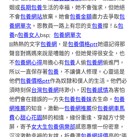
姻或
長期包養
生活的幸福，她不會強求，但她絕
不會
包養網站
放棄。她會
包養金額
盡力去爭取
包
養網單次
。恩教員一路上有您的支
包養
撐！&
包
養
n
包養女人
bsp;
包養網單次
|||熱熱的文字
包養網
，是
包養價格ptt
她還記得那
聲音對媽媽來說是嘈雜的，但她覺得很安全，也
不
包養網心得
用擔心有
包養
人偷
包養網
偷進門，
所以一直保存著
包養
，不讓傭人修理。心靈這是
他們
包養價格ptt
作為奴隸和僕人的生活。他們必
須時刻保
台灣包養網
持渺小，因
包養感情
為害怕
他們會在錯誤的一方失
包養
包養妹
去生命。
包養
網推薦
的知音，激動一
包養網推薦
份
包養網車馬
費
心
甜心花園
醉的相逢，緣份重逢、穿越方寸熒
屏，寄予
女大生包養俱樂部
感恩惠懷一份密意，
沉淀激動幸福的友誼，折疊漂
包養網評價
亮的“張