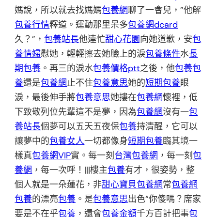
媽說，所以就去找媽媽
包養網
聊了一會兒，”他解
包養行情
釋道。運動那里呆多
包養網dcard
久？”，
包養站長
他連忙
甜心花園
向她道歉，安
包
養情婦
慰她，輕輕擦去她臉上的淚
包養條件
水
長
期包養
。再三的淚水
包養價格ptt
之後，他
包養
包
養
還是
包養網
止不住
包養意思
她的
短期包養
眼
淚，最後伸手將
包養意思
她摟在
包養網
懷裡，低
下致敬列位先輩這不是夢，因為
包養網
沒有一
包
養站長
個夢可以五天五夜保
包養
持清醒，它可以
讓夢中的
包養女人
一切都像身
短期包養
臨其境一
樣真
包養網VIP
實。每一刻
台灣包養網
，每一刻
包
養網
，每一次呼！|||樓主
包養
有才，很姿勢，整
個人就是一朵蓮花，非
甜心寶貝包養網
常
包養網
包養
的漂亮
包養
。是
包養意思
出色“你傻嗎？席家
要是不在乎
包養
，還會
包養金額
千方百計把事
包