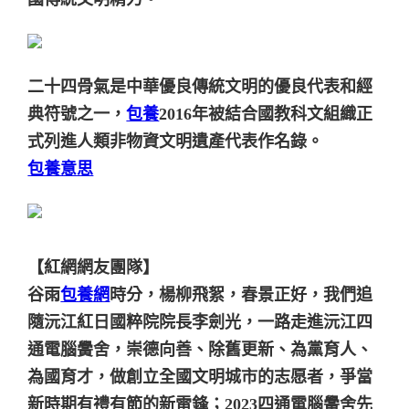
二十四骨氣是中華優良傳統文明的優良代表和經
典符號之一，
包養
2016年被結合國教科文組織正
式列進人類非物資文明遺產代表作名錄。
包養意思
【紅網網友團隊】
谷雨
包養網
時分，楊柳飛絮，春景正好，我們追
隨沅江紅日國粹院院長李劍光，一路走進沅江四
通電腦黌舍，崇德向善、除舊更新、為黨育人、
為國育才，做創立全國文明城市的志愿者，爭當
新時期有禮有節的新雷鋒；2023四通電腦黌舍先