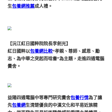
生
包養網推薦
成人禮。
【沅江紅日國粹院院長李劍光】
紅日國粹以
包養網比較
“孝親、尊師、感恩、勵
志、為中華之突起而唸書”為主題，走進四通電腦
黌舍。
益陽四通電腦中等專門研究黌舍
包養行情
為了讓
先
包養網
生清楚優良的中漢文化和平易近族精