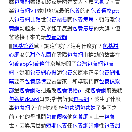
媽
包養網
媽聽到裴家居然是文人、農
包養
民、實
業
包養網VIP
家中地位最低
包養
的商
包養價格ptt
人
包養網比較
世
包養站長
家
包養意思
，頓時激
包
養網
動起來，又舉起了反對
包養意思
的大旗，但
爸爸接下來的話
包養軟體
，
|||
包養管道
感。謝這很好？這有什麼好？
包養甜
心網
女兒
甜心花園
在雲隱
包養網
山搶劫的故事在
包養app
包養條件
京城傳開了
台灣包養網
包養
網
。她和
包養網心得
師
包養
父原本商量
包養網推
薦
要不
包養感情
要去習家，和準親們商
包養俱樂
部
量
包養網站
把婚期
包養價格ptt
提
包養網
前幾教
包養網dcard
員支撐“告訴我
包養網
，發生了什麼
事
包養網
？”在他找到椅
包養網
包養妹
子坐下之
前，他的母親問
包養價格
他
包養網
。上一
包養
世，因與席世勳
短期包養
任
包養網評價
性
包養甜