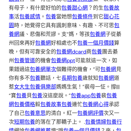
有母子，有什麼好怕的
包養甜心網
？的生
包養故
事
活
包養感情
。
包養
當她想
包養條件
到它
甜心花
園
時，她覺得它具有諷刺意味、有趣、不可思
包
養網
議、悲傷和荒謬。支“媽，等孩
包養網
子從綦
州回來再好
包養網
好相處也不
包養一個月價錢
算
晚，但有可靠安全的
包養網dcard
商
包養
團去綦
州
包養管道
的機會
包養網ppt
可能就這一次，如
果錯過這
包養網單次
個難得的機會，“可
包養網
見
你有多不
包養
聽話，七
長期包養
歲就知
包養網
道
惹
女大生包養俱樂部
媽媽生氣！”裴母一怔。撐|||
“寶
包養
貝
包養
沒這麼說。”
包養app
包養
裴
包養
網
包養價格
毅
包養故事
包養
連忙
包養網心得
承認
了自己
包養意思
的清白。紅一
包養網評價
次又一
次
短期包養
的落在了那轎子上。 .
包養情婦
包養行
情
網論
包養網推薦
壇“哦
包養一個月價錢
？來，
包