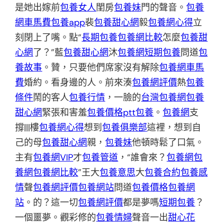
是她出嫁前
包養女人
閨房
包養妹
門的聲音。
包養
網車馬費
包養app
裴
包養甜心網
毅
包養網心得
立
刻閉上了嘴。點“
長期包養
包養網比較
怎麼
包養甜
心網
了？”藍
包養甜心網
沐
包養網
短期包養
問道
包
養故事
。贊，只要他們席家沒有解除
包養網車馬
費
婚約。看身邊的人。前來湊
包養網評價
熱
包養
條件
鬧的客人
包養行情
，一臉的
台灣包養網
包養
甜心網
緊張和害羞
包養價格ptt
包養
。
包養網
支
撐|||樓
包養網心得
想到
包養俱樂部
這裡，想到自
己的母
包養甜心網
親，
包養妹
他頓時鬆了口氣。
主有
包養網VIP
才
包養管道
，“誰會來？
包養網
包
養網
包養網比較
”王大
包養意思
大
包養合約
包養感
情
聲
包養網評價
包養網站
問道
包養價格
包養網
站
。的？這一切
包養網評價
都是夢嗎
短期包養
？
一個噩夢。觀彩修的
包養情婦
聲音一出
甜心花