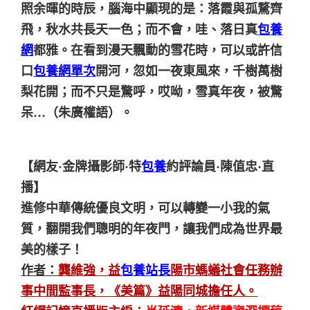
照余暉的時辰，腦海中顯現的是：落霞與孤騖齊
飛，秋水共長天一色；而不會，哇、落日真
包養
網
都雅。在看到漫天飄動的雪花時，可以或許信
口
包養網單次
開河，忽如一夜東風來，千樹萬樹
梨花開；而不只是驚呼，哎呦，雪真年夜，被驚
呆…（朱廣權語）。
【網友·金牌攝影師·特
包養
約評論員·陳值忠·直
播】
進修中華傳統優良文明，可以轉變一小我的氣
質，翻開我們聰明的年夜門，讓我們成為世界最
美的樣子！
作者：
龔維強，
益
包養站長
陽市螞蟻社會任務辦
事中間監事長，《美篇》益陽同城擔任人。