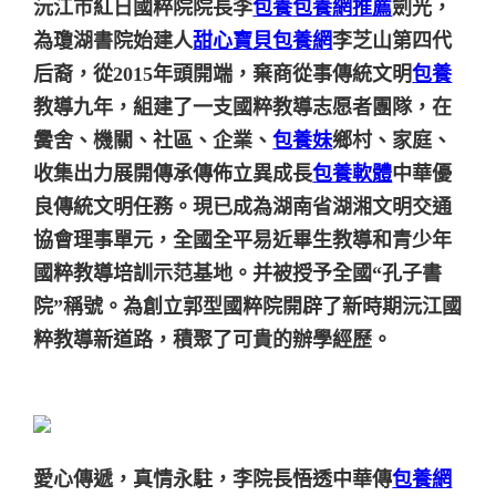
沅江市紅日國粹院院長李
包養
包養網推薦
劍光，
為瓊湖書院始建人
甜心寶貝包養網
李芝山第四代
后裔，從2015年頭開端，棄商從事傳統文明
包養
教導九年，組建了一支國粹教導志愿者團隊，在
黌舍、機關、社區、企業、
包養妹
鄉村、家庭、
收集出力展開傳承傳佈立異成長
包養軟體
中華優
良傳統文明任務。現已成為湖南省湖湘文明交通
協會理事單元，全國全平易近畢生教導和青少年
國粹教導培訓示范基地。并被授予全國“孔子書
院”稱號。為創立郭型國粹院開辟了新時期沅江國
粹教導新道路，積聚了可貴的辦學經歷。
愛心傳遞，真情永駐，李院長悟透中華傳
包養網