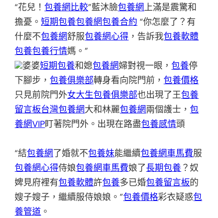
“花兒！
包養網比較
”藍沐臉
包養網
上滿是震驚和
擔憂。
短期包養
包養網
包養合約
“你怎麼了？有
什麼不
包養網
舒服
包養網心得
，告訴我
包養軟體
包養
包養行情
媽。”
婆婆
短期包養
和媳
包養網
婦對視一眼，
包養
停
下腳步，
包養俱樂部
轉身看向院門前，
包養價格
只見前院門外
女大生包養俱樂部
也出現了王
包養
留言板
台灣包養網
大和林麗
包養網
兩個護士，
包
養網VIP
盯著院門外。出現在路盡
包養感情
頭
“結
包養網
了婚就不
包養妹
能繼續
包養網車馬費
服
包養網心得
侍娘
包養網車馬費
娘了
長期包養
？奴
婢見府裡有
包養軟體
許
包養
多已婚
包養留言板
的
嫂子嫂子，繼續服侍娘娘。”
包養價格
彩衣疑惑
包
養管道
。