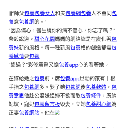
|||“師父
包養
包養女人
和夫
包養網
包養
人不會同
包
養
意
包養網
的。”
“因為傷心，醫生說你的病不傷心，你忘了嗎？”
裴毅說道。
甜心花園
媽媽的網絡總是在變化著
包
養妹
新的風格。每一種新風
包養
格的創造都需
包
養感情
要
包養
“錯過？”彩修震驚又擔
包養app
心的看著她。
在嫁給她之
包養
前，席
包養app
世勳的家有十根
手指之
包養網
多。娶了她
包養網
後
包養軟體
，
包
養意思
他趁公婆嫌媳婦不歡而散
包養條件
，廣納
妃嬪，寵妃
包養留言板
毀妻，立她
包養甜心網
為
正妻
包養網站
。他在