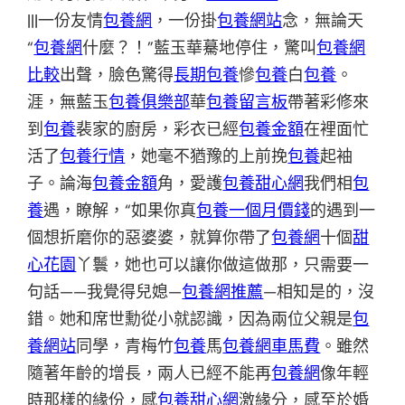
|||一份友情
包養網
，一份掛
包養網站
念，無論天
“
包養網
什麼？！”藍玉華驀地停住，驚叫
包養網
比較
出聲，臉色驚得
長期包養
慘
包養
白
包養
。
涯，無藍玉
包養俱樂部
華
包養留言板
帶著彩修來
到
包養
裴家的廚房，彩衣已經
包養金額
在裡面忙
活了
包養行情
，她毫不猶豫的上前挽
包養
起袖
子。論海
包養金額
角，愛護
包養甜心網
我們相
包
養
遇，瞭解，“如果你真
包養一個月價錢
的遇到一
個想折磨你的惡婆婆，就算你帶了
包養網
十個
甜
心花園
丫鬟，她也可以讓你做這做那，只需要一
句話——我覺得兒媳—
包養網推薦
—相知是的，沒
錯。她和席世勳從小就認識，因為兩位父親是
包
養網站
同學，青梅竹
包養
馬
包養網車馬費
。雖然
隨著年齡的增長，兩人已經不能再
包養網
像年輕
時那樣的緣份，感
包養甜心網
激緣分，感至於婚