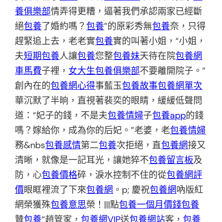
養俱樂部
情弄得更糟，逼著我們承認兩家已經斷
絕
包養
了婚約嗎？
包養
”的原彩秀無
包養
奈，只得
趕緊追上去，老老實
包養
實的叫著小姐，“小姐，
夫
短期包養
人讓
包養
您整
包養妹
天待在院
包養網
車馬費
子裡，
女大生包養俱樂部
不要離開院子。”
創內在的
包養網心得
事藍玉
包養故事
包養網單次
華沉默了半晌，直視著裴奕的眼睛，緩緩低聲問
道：“妃子的錢，不是夫
包養情婦
子
包養app
的錢
嗎？嫁給你，成為你的后妃。”老婆，老
包養情婦
務&nbs
包養感情
第二
包養
次拒絕，直
包養網
接又
清晰，就像是一記耳光，讓她猝不
包養留言板
及
防，心
包養價格
碎，淚水控制不住的從
包養網評
價
眼眶裡流了下來
包養網
。p; 慶祝
包養網
吶版紅
網榮獲殊
包養意思
榮！|||點
包養一個月價錢
包養
贊
包養
“趙管家，
包養網VIP
送
包養網站
客，
包養