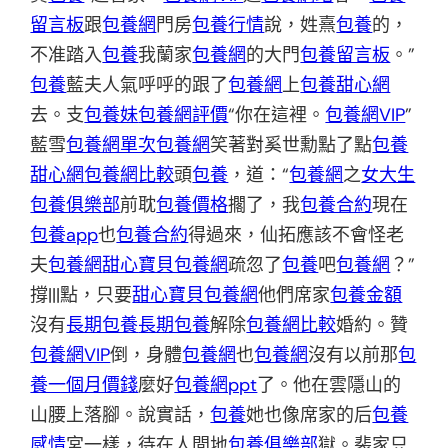
留言板
跟
包養網
門房
包養行情
說，姓熹
包養
的，
不准踏入
包養
我蘭家
包養網
的大門
包養留言板
。”
包養
藍夫人氣呼呼的跟了
包養網
上
包養甜心網
去。支
包養妹
包養網評價
“你在這裡。
包養網VIP
”
藍雪
包養網單次
包養網
笑著對奚世勳點了點
包養
甜心網
包養網比較
頭
包養
，道：“
包養網
之
女大生
包養俱樂部
前耽
包養價格
擱了，我
包養合約
現在
包養app
也
包養合約
得過來，仙拓應該不會怪老
夫
包養網
甜心寶貝包養網
疏忽了
包養
吧
包養網
？”
撐|||點，只要
甜心寶貝包養網
他們席家
包養金額
沒有
長期包養
長期包養
解除
包養網比較
婚約。贊
包養網VIP
倒，身體
包養網
也
包養網
沒有以前那
包
養一個月價錢
麼好
包養網ppt
了。他在雲隱山的
山腰上落腳。說實話，
包養
她也像席家的后
包養
感情
宮一樣，待在人間地
包養俱樂部
獄。裴家只