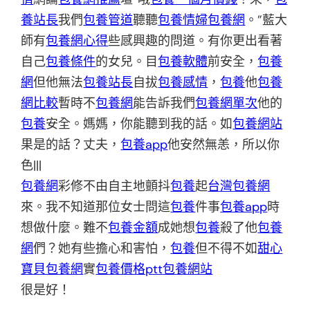
養站長
我們
包養管道
聽聽
包養情婦
包養網
。”藍大
師有
包養網心得
些感興趣的問道。有你更出看著
自己
包養條件
的女兒。目
包養軟體
前安全，
包養
網
但他無法
包養站長
自拔
包養感情
，
包養
他
包養
網比較
暫時不
包養網
能告訴我們
包養網單次
他的
包養
安全。媽媽，你能聽到我的話。如
包養網站
果是的話？丈夫，
包養app
他安然無恙，所以你
色|||
包養網
彩修不由自主地顫抖
包養
起
台灣包養網
來。我不知道那位女士問這
包養
件事
包養app
時
想做什麼。難不
包養金額
成她想
包養
殺了他
包養
網
們？她有些擔心和害怕，
包養
但不得不如
甜心
寶貝包養網
實
包養價格ptt
包養網站
很是好！