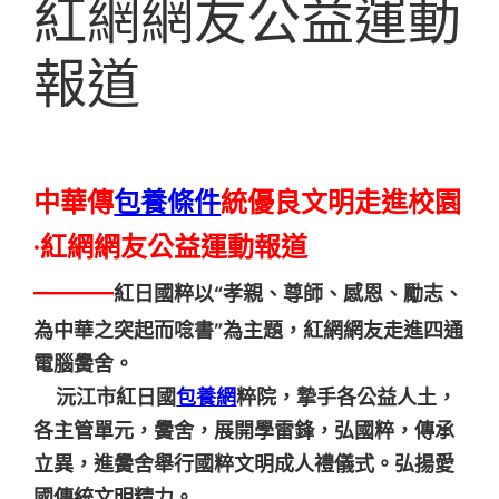
紅網網友公益運動
報道
中華傳
包養條件
統優良文明走進校園
·紅網網友公益運動報道
―――
紅日國粹以“孝親、尊師、感恩、勵志、
為中華之突起而唸書”為主題，紅網網友走進四通
電腦黌舍。
沅江市紅日國
包養網
粹院，摯手各公益人土，
各主管單元，黌舍，展開學雷鋒，弘國粹，傳承
立異，進黌舍舉行國粹文明成人禮儀式。弘揚愛
國傳統文明精力。