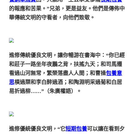
的報應和苦果。”兄弟，更是益友。他們是傳佈中
華傳統文明的守看者，向他們致敬。
進修傳統優良文明，讓你暢游在書海中：“你已經
和莊子一路坐年夜鵬之背，扶搖九天；和司馬遷
看過山河無常，繁榮落盡人人間；和曹操
包養意
思
橫過槊和李白醉過酒；和陶淵明采過菊和白居
易折過柳……”（朱廣權語）。
進修優統優良文明，“它
短期包養
可以讓在看到夕