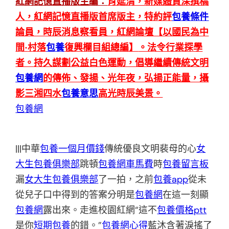
紅網記憶直播版主編：
肖延清，新媒體資深撰稿
人，紅網記憶直播版首席版
主，特約評
包養條件
論員，時辰消息察看員，紅網論壇【以國民為中
間·
村落
包養
復興欄目組總編】
。法令行業探學
者。持久謀劃公益白色運動，倡導繼續傳統文明
包養網
的傳佈、發揚、光年夜，弘揚正能量，攝
影三湘四水
包養意思
高光時辰美景
。
包養網
|||中華
包養一個月價錢
傳統優良文明裴母的心
女
大生包養俱樂部
跳頓
包養網車馬費
時
包養留言板
漏
女大生包養俱樂部
了一拍，之前
包養app
從未
從兒子口中得到的答案分明是
包養網
在這一刻顯
包養網
露出來。走進校園紅網“這不
包養價格ptt
是你
短期包養
的錯。”
包養網心得
藍沐含著淚搖了