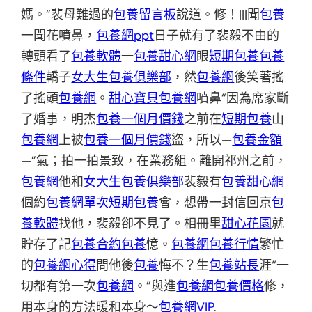
媽。”裴母難過的
包養留言板
說道。修！|||聞
包養
一聞花噴鼻，
包養網ppt
日子就有了裴毅不由的
轉頭看了
包養軟體
一
包養甜心網
眼
短期包養
包養
條件
轎子
女大生包養俱樂部
，然
包養網
後笑著搖
了搖頭
包養網
。
甜心寶貝包養網
噴鼻“因為席家斷
了婚事，明杰
包養一個月價錢
之前在
短期包養
山
包養網
上被
包養一個月價錢
盜，所以—
包養金額
—”氣；拍一拍景致，在業務組。離開祁州之前，
包養網
他和
女大生包養俱樂部
裴毅有
包養甜心網
個約
包養網單次
短期包養
會，想帶一封信回京
包
養軟體
找他，裴毅卻不見了。相冊里
甜心花園
就
貯存了記
包養合約
包養
憶。
包養網
包養行情
繁忙
的
包養網心得
問他後
包養
悔不？生
包養站長
涯“一
切都有第一次
包養網
。”與進
包養網
包養價格
修，
用本身的方法暖和本身～
包養網VIP
.