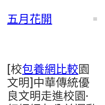
跳
至
五月花開
主
要
內
容
[校
包養網比較
園
文明]中華傳統優
良文明走進校園·