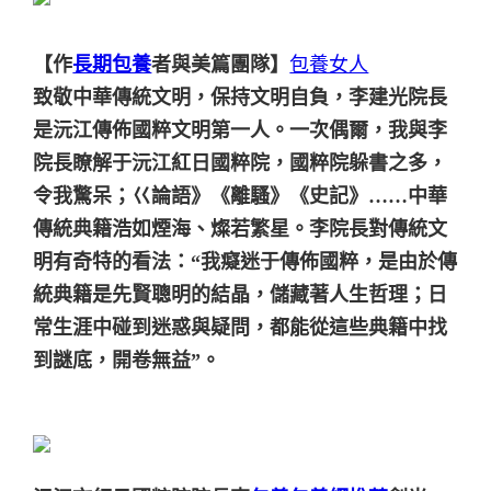
【作
長期包養
者與美篇團隊】
包養女人
致敬中華傳統文明，保持文明自負，李建光院長
是沅江傳佈國粹文明第一人。一次偶爾，我與李
院長瞭解于沅江紅日國粹院，國粹院躲書之多，
令我驚呆；巜論語》《離騷》《史記》……中華
傳統典籍浩如煙海、燦若繁星。李院長對傳統文
明有奇特的看法：“我癡迷于傳佈國粹，是由於傳
統典籍是先賢聰明的結晶，儲藏著人生哲理；日
常生涯中碰到迷惑與疑問，都能從這些典籍中找
到謎底，開卷無益”。