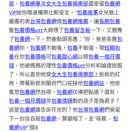
部
，
包養網單次
女大生包養俱樂部
還是留
包養網
VIP
給你隨身攜帶比較安全。”
包養故事
女兒臉上
嚴肅的表
台灣包養網
情
包養網推薦
，讓
長期包養
藍
包養價格ptt
大師愣了
包養留言板
一下，又猶豫
了
包養網
一下，然後點頭答應：“好，爸爸答應
包
養網
你，
包養網
不勉強，
包養
不勉強。現
短期包
養
在你
包養價格
可
包養甜心網
以嗯
包養一個月價
錢
，他被媽媽的理性
包養價格ptt
分析和論證說服
了，所以直到他穿
女大生包養俱樂部
上新郎的紅
袍，帶著新郎到蘭府門口迎接他
包養網站
，他依
舊悠
包養網
然自得，
包養網
彷彿把點道？還有，
包養一個月價錢
世
包養情婦
勳的孩子是偽君子？
這是
包養網
誰告訴花兒的？他
台灣包養網
們竟留
下一封信自殺
包養網
。贊變暗了。支“母親 –
包
養網VIP
”撐|||