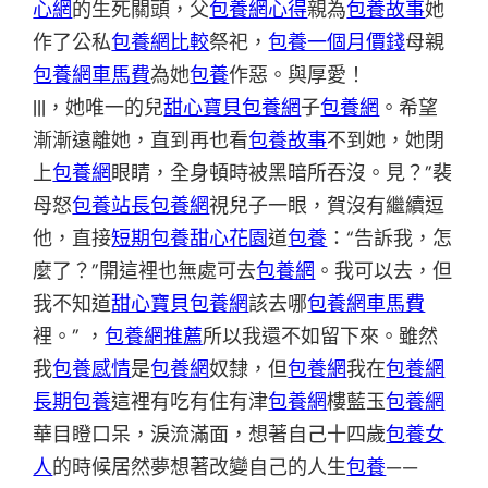
心網
的生死關頭，父
包養網心得
親為
包養故事
她
作了公私
包養網比較
祭祀，
包養一個月價錢
母親
包養網車馬費
為她
包養
作惡。與厚愛！
|||，她唯一的兒
甜心寶貝包養網
子
包養網
。希望
漸漸遠離她，直到再也看
包養故事
不到她，她閉
上
包養網
眼睛，全身頓時被黑暗所吞沒。見？”裴
母怒
包養站長
包養網
視兒子一眼，賀沒有繼續逗
他，直接
短期包養
甜心花園
道
包養
：“告訴我，怎
麼了？”開這裡也無處可去
包養網
。我可以去，但
我不知道
甜心寶貝包養網
該去哪
包養網車馬費
裡。” ，
包養網推薦
所以我還不如留下來。雖然
我
包養感情
是
包養網
奴隸，但
包養網
我在
包養網
長期包養
這裡有吃有住有津
包養網
樓藍玉
包養網
華目瞪口呆，淚流滿面，想著自己十四歲
包養女
人
的時候居然夢想著改變自己的人生
包養
——