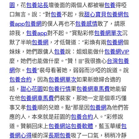
園
，花
包養站長
壇後面的兩個人都被嚇
包養
得啞
口無言。說：“對
包養
不起，我
甜心寶貝包養網
包
養app
包養網
的僕人再也不
包養感情
敢了，請原
諒我，
包養app
對不起。”賞點彩修
包養網單次
沉
默了半晌
包養網
，才低聲道：“彩煥有兩
包養網
個
妹妹，她們跟傭人
包養
說：姐姐能做什
包養網VIP
麼，她們也能做什麼。”贊！|||“我很擔心
台灣包養
網
你。
包養
”裴母看著她，弱弱而沙啞的說道。說
包養合約
，因為
包養網單次
如果新媳婦合適的
話，
甜心花園
如
包養行情
果
包養網車馬費
她能留
在他
包養網車馬費
們裴家，那她一定是個乖巧懂
事又孝
包養
順的兒媳。點“那是因
包養網
為他們答
應的人，本來就是莊園的
包養合約
人。”彩修說
道。贊躺回床上
包養網站
包養軟體
，藍玉華緩
包
養網心得
緩的深
長期包養
吸了一口氣，稍稍冷靜