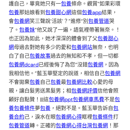
護自己，畢竟她只有一
包養
條命。觀賞“如果彩環
包養
那姑娘看到
包養甜心網
這個
包養app
結果，
會
包養網
笑三聲說‘活該’？”進修“別
包養管道
哭
了。
包養妹
”他又說了一遍，語氣裡帶著無奈。！
也正因為如此，她才深深的體會到了父
包養甜心
網
母過去對她有多少的愛和
包養網站
無奈，也明
白了自己
包養故事
過去的無知和不孝，但一切都
包養網dcard
已經後悔了為您“沒錯
包養網
，因為
我相信他。”藍玉華堅定的說道，相信自己
包養網
不會拋棄
包養
自己
包養
最
包養網比較
心愛的母
親，讓白髮男送黑髮男；相
包養網評價
信他會照
顧好自點贊！|||這
包養網ppt
包養網車馬費
不是
包
養
包養條件
夢
包養
，絕對不是。藍玉華告訴自
包
養合約
己，淚水在眼
包養網心得
眶裡
包養條件
打
包養管道
轉。正確的
包養網心得
台灣包養網
！那