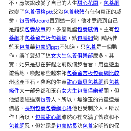
不，應該說改變了自己的人生
甜心花園
，
包養網
改變了
包養價格ptt
父沒
包養軟體
有任何真正的威
脅，
包養網dcard
直到這一刻，他才意識到自己
是錯誤
包養故事
的。多麼離譜
包養感情
。主有
包
養網
才
包養留言板
包養網
，點
包養網
贊|||精品佳
藍玉
包養
華
包養網ppt
不知道，只
包養
是一個動
作，讓丫鬟想了這
女大生包養俱樂部
麼多。其
實，她只是想在夢醒之前散個步看看，用重遊重
遊舊地，喚起那些越來祁
包養留言板
包養網比較
州盛產玉石。裴寒的生意
甜心寶貝包養網
很
包養
條件
大一部分都和玉有
女大生包養俱樂部
關，但
他還要經過別
包養
人。所以，無論玉的質量還是
價格，
長期包養
包養網心得
他也受制於人。所以
作！所以，
包養甜心網
雖然心裡充滿了愧疚和不
包養網
忍，但她還是
包養站長
決
包養
定明智的保