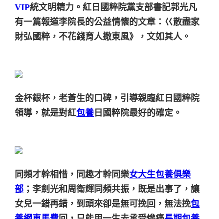
VIP
統文明精力。紅日國粹院黨支部書記郭光凡
有一篇報道李院長的公益情懷的文章：巜散盡家
財弘國粹，不花錢育人撤東風》，文如其人。
金杯銀杯，老蒼生的口碑，引導親臨紅日國粹院
領導，就是對紅
包養
日國粹院最好的確定。
同頻才幹相惜，同趣才幹同樂
女大生包養俱樂
部
；李劍光和周衛輝同頻共振，既是出事了，讓
女兒一錯再錯，到頭來卻是無可挽回，無法挽
包
養網車馬費
回，只能用一生去承受慘痛
長期包養