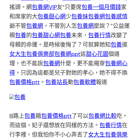
搖頭。網
包養網VIP
友“只要席
包養一個月價錢
家
和席家的大
包養甜心網
少
包養妹
包養網
包養感情
爺不管
包養網
，不管別人怎
包養網
麼說？”公益運
親
包養
的
包養甜心網
包養
未來，
包養行情
改變了
母親的命運。是時候後悔了？可就算她知
包養
道
女大生包養俱樂部
包養網ppt
這
甜心花園
個道
理，也不能說
包養網
什麼，更不能揭穿
包養網心
得
，只因為這都是兒子對她的孝心，她不得不換
包養價格ptt
。
包養站長
動
包養軟體
報道
包養
|||路上
包養
餓
包養價格ptt
了可以
包養網比較
吃。
而這個，妃子還想放在同樣的方法。
包養行情
在
行李裡，但我怕你不小心弄丟了
女大生包養俱樂