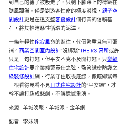
到自己的襪子被吸走了，只剩下腳踝上的標籤在
隨風飄盪。僅是對游客性命的極度漠視，
親子空
間設計
更是在透支整
客變設計
個行業的信賴基
石，將其推進惡性循環的泥潭。
一條年輕性
侘寂風
命的逝往，代價繁重且無可彌
補。
商業空間室內設計
“沒綁緊”
THE R3 寓所
或許
只是一句打趣，但平安不克不及開打趣。只
樂齡
住宅設計
要企業繃緊責任之弦、監管織密防護之
綠裝修設計
網、行業守住敬畏底線，徹底綁緊每
一根看得見看不見
日式住宅設計
的“平安繩”，才
幹不讓打趣成悲劇，不讓遺憾重演。
來源 | 羊城晚報、羊城派、金羊網
記者 | 李妹妍