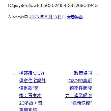
TC:jiuyi9follow8 6a03524154f341.26904940
admin
2026 年 5 月 13 日
青春舞曲
←
榴蓮遭“JIUYI
政策協同
→
俱意住宅設計
OSDER奧斯
僅退款”商
德零件商發
家：買家才
力，產業經濟
20多歲，曾
“穩新快優”
罵哭客服