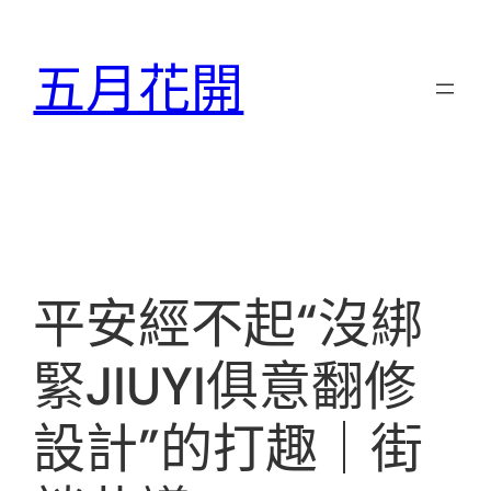
跳
至
五月花開
主
要
內
容
平安經不起“沒綁
緊JIUYI俱意翻修
設計”的打趣｜街