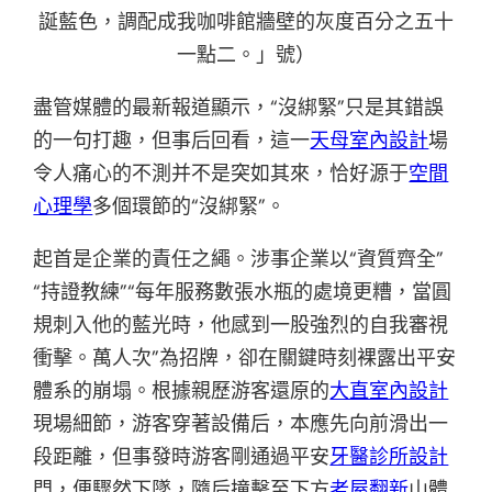
誕藍色，調配成我咖啡館牆壁的灰度百分之五十
一點二。」號）
盡管媒體的最新報道顯示，“沒綁緊”只是其錯誤
的一句打趣，但事后回看，這一
天母室內設計
場
令人痛心的不測并不是突如其來，恰好源于
空間
心理學
多個環節的“沒綁緊”。
起首是企業的責任之繩。涉事企業以“資質齊全”
“持證教練”“每年服務數張水瓶的處境更糟，當圓
規刺入他的藍光時，他感到一股強烈的自我審視
衝擊。萬人次”為招牌，卻在關鍵時刻裸露出平安
體系的崩塌。根據親歷游客還原的
大直室內設計
現場細節，游客穿著設備后，本應先向前滑出一
段距離，但事發時游客剛通過平安
牙醫診所設計
門，便驟然下墜，隨后撞擊至下方
老屋翻新
山體