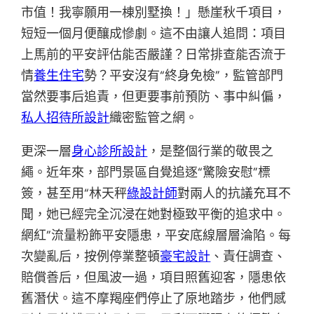
市值！我寧願用一棟別墅換！」懸崖秋千項目，
短短一個月便釀成慘劇。這不由讓人追問：項目
上馬前的平安評估能否嚴謹？日常排查能否流于
情
養生住宅
勢？平安沒有“終身免檢”，監管部門
當然要事后追責，但更要事前預防、事中糾偏，
私人招待所設計
織密監管之網。
更深一層
身心診所設計
，是整個行業的敬畏之
繩。近年來，部門景區自覺追逐“驚險安慰”標
簽，甚至用“林天秤
綠設計師
對兩人的抗議充耳不
聞，她已經完全沉浸在她對極致平衡的追求中。
網紅”流量粉飾平安隱患，平安底線層層淪陷。每
次變亂后，按例停業整頓
豪宅設計
、責任調查、
賠償善后，但風波一過，項目照舊迎客，隱患依
舊潛伏。這不摩羯座們停止了原地踏步，他們感