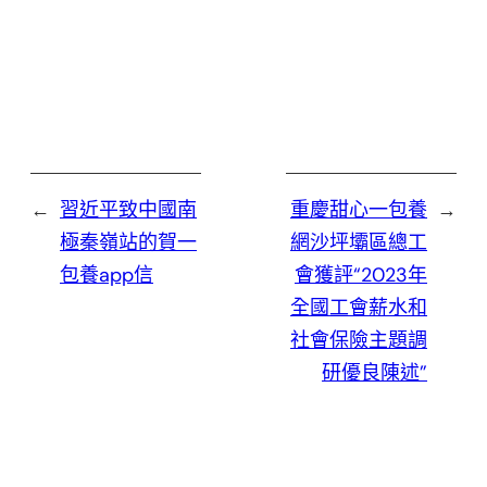
←
習近平致中國南
重慶甜心一包養
→
極秦嶺站的賀一
網沙坪壩區總工
包養app信
會獲評“2023年
全國工會薪水和
社會保險主題調
研優良陳述”