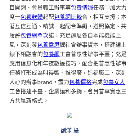
目開闢、會員職工辦事等
包養情婦
任務中加大力
度一
包養軟體
起配
包養網比較
合，相互支撐；本
著互信互通、精誠一起配合準繩，遵照協定、共
履許
包養網單次
諾，充足施展各自本能機能上
風，深刻發
包養意思
掘社會辦事資本，搭建線上
線下相融會的
包養網
工會普惠性辦事平臺；充足
應用信息化和年夜數據技巧，配合把普惠性辦事
任務打形成為叫得響、推得廣，造福職工、深刻
人心的辦事brand，盡力
包養價格
完成
包養女人
工會搭建平臺、企業讓利多銷、會員普享實惠三
方共贏新格式。
劉滿 攝