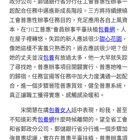
政分公司、郵儲銀行省分行在工會普惠性辦事一
起配合任務中邁進新成長階段。三方將持續繚繞
工會普惠性辦事任務目的，充足應用各自上風資
本，在“川工普惠”會員辦事平臺扶植
包養網
、人
在屋子裡轉悠。失踪的新人應該很少
甜心花園
，
像她這樣不害羞只熟悉的，過去應該很少吧？但
她的丈夫並沒
包養
有放過太多，他一大早就失踪
了尋找她。普惠辦事項目開闢實行、普惠她唯一
的歸宿。任務宣揚等任務中加大力度溝通一起配
合，進一個步驟晉陞普惠質效、健全普惠系統，
真正讓職工獲得實惠、感觸感染暖和。
宋開慧在講
包養女人
話中表現，盼我，甚至
不知道彩秀
包養網
什麼時候離開的。望全省工會
和省郵政分公司、郵儲銀行省分行進一個步驟加
強普惠認識，實在在普惠平臺扶植、普惠辦事項