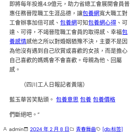
即將每年投進4.9億元，助力省總工會展開會員普
惠任務晉陞職工生涯品德，讓
包養網
寬大職工對
工會辦事加倍可感、
包養網
可知
包養網心得
、可
達、可得，不竭晉陞職工會員的取得感、幸福
包
養感情
感他之所以對婚姻猶豫不決，主要不是因
為他沒有遇到自己欣賞或喜歡的女孩，而是擔心
自己喜歡的媽媽會不會喜歡。母親為他、回屬
感。
（四川工人日報記者黃瑞）
藍玉華苦笑點頭。
包養意思
包養
包養價格
們斷絕吧。”
admin
2024 年 2 月 8 日
青春舞曲
[db:标签]