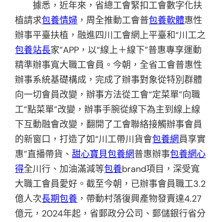
據悉，近年來，省總工會緊扣工會數字化扶
植請求
包養情婦
，周全推動工會普
包養軟體
惠性
辦事平臺扶植，融進四川工會網上平臺和“川工之
包養站長
家”APP，以“線上＋線下”普惠專享運動
精準辦事寬大職工會員。今朝，全省工會普惠性
辦事系統基礎構成，完成了辦事對象從特別群體
向一切會員改變，辦事方法從工會“定菜單”向職
工“點菜單”改變，辦事手腕從線下為主到線上線
下互動融會改變，翻開了工會聯絡接觸辦事會員
的新窗口，打造了如“川工帶川貨會
包養網
員享實
惠”直播帶貨、
甜心寶貝包養網
普惠辦事
包養網心
得
全川行、加油滿減等
包養
brand項目，深受寬
大職工會員愛好。截至今朝，已辦事會員職工3.2
億人次
長期包養
，帶動村落復興產物發賣達4.27
億元，2024年起，省郵政分公司、郵儲銀行省分