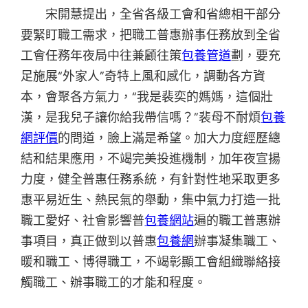
宋開慧提出，全省各級工會和省總相干部分
要緊盯職工需求，把職工普惠辦事任務放到全省
工會任務年夜局中往兼顧往策
包養管道
劃，要充
足施展“外家人”奇特上風和感化，調動各方資
本，會聚各方氣力，“我是裴奕的媽媽，這個壯
漢，是我兒子讓你給我帶信嗎？”裴母不耐煩
包養
網評價
的問道，臉上滿是希望。加大力度經歷總
結和結果應用，不竭完美投進機制，加年夜宣揚
力度，健全普惠任務系統，有針對性地采取更多
惠平易近生、熱民氣的舉動，集中氣力打造一批
職工愛好、社會影響普
包養網站
遍的職工普惠辦
事項目，真正做到以普惠
包養網
辦事凝集職工、
暖和職工、博得職工，不竭彰顯工會組織聯絡接
觸職工、辦事職工的才能和程度。